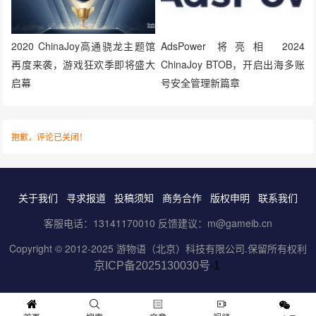
2020 ChinaJoy高通骁龙主题馆
AdsPower 将亮相 2024
再度来袭，游戏狂欢季即将盛大
ChinaJoy BTOB，开启出海多账
启幕
号安全管理新篇章
抱歉，评论已关闭！
关于我们
寻求报道
投稿须知
商务合作
版权申明
联系我们
客服电话：13141170010 反馈建议：m@gameib.cn
Copyright © 2012-2025
游物语（北京）科技有限公司
.保留所有权利
京ICP备2025130030号
-1