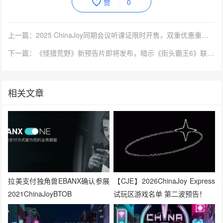
赞
0
上一篇：2025 ChinaJoy同期会议听课证限时开售，双重优惠重磅开启！
下一篇：《怪猎荒野》新预告片即将发布，暗示《街头霸王6》联动内容
相关文章
拉美支付独角兽EBANX确认参展
【CJE】2026ChinaJoy Express
2021ChinaJoyBTOB
试玩区游戏名单 第二波预告！