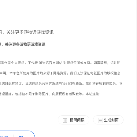
码，关注更多游物语游戏资讯
系作者个人观点，不代表 游物语官方网站 对观点赞同或支持。如需转载，请注明
声明，本平台所使用的图片均来源于网络资源，我们无法保证每张图片的版权信息
且您对此有异议，请您通过后台留言系统与我们取得联系。我们将在收到通知后，立
处理措施，包括但不限于删除图片、向版权所有者致歉等。本站连接：
精简阅读
生成封面