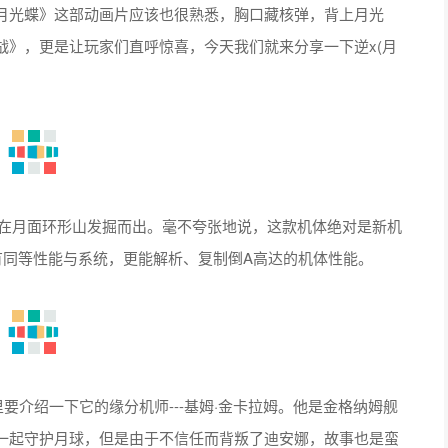
月光蝶》这部动画片应该也很熟悉，胸口藏核弹，背上月光
战》，更是让玩家们直呼惊喜，今天我们就来分享一下逆x(月
，在月面环形山发掘而出。毫不夸张地说，这款机体绝对是新机
具有同等性能与系统，更能解析、复制倒A高达的机体性能。
要介绍一下它的缘分机师---基姆·金卡拉姆。他是金格纳姆舰
一起守护月球，但是由于不信任而背叛了迪安娜，故事也是蛮