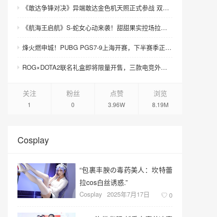
《敢达争锋对决》异端敢达金色机天照正式参战 双形态演绎空中战技
《航海王启航》S-蛇女心动来袭！甜甜果实控场拉满，夏日盛宴开启
烽火燃申城！PUBG PGS7-9上海开赛，下半赛季正式打响！
ROG×DOTA2联名礼盒即将限量开售，三款电竞外设致敬玩家青春记忆
关注
粉丝
点赞
浏览
1
0
3.96W
8.19M
Cosplay
“包裹丰腴の毒药美人：坎特蕾
拉cos白丝诱惑.”
Cosplay
2025年7月17日
0