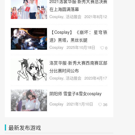
2021洛裳华服·新秀大赛总决赛
在上海圆满落幕
Cosplay
,
活动展会
2021年8月12
日
35
【Cosplay】《崩坏：星穹铁
道》黑塔，黑丝长腿
Cosplay
2025年10月18日
0
洛赏华服·新秀大赛西南赛区部
分比赛时间公布
Cosplay
,
活动展会
2023年4月17
日
25
阴阳师 雪童子&雪女cosplay
Cosplay
2021年1月10日
36
最新发布游戏