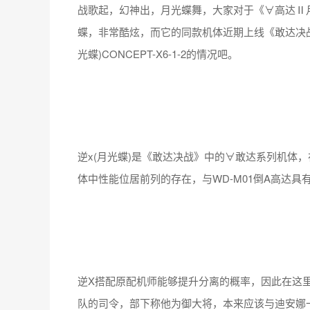
战歌起，幻神出，月光蝶舞，大家对于《∀高达Ⅱ
蝶，非常酷炫，而它的同款机体近期上线《敢达决
光蝶)CONCEPT-X6-1-2的情况吧。
逆x(月光蝶)是《敢达决战》中的∀敢达系列机体
体中性能位居前列的存在，与WD-M01倒A高达
逆X搭配原配机师能够提升分离的概率，因此在这里
队的司令，部下称他为御大将，本来应该与迪安娜