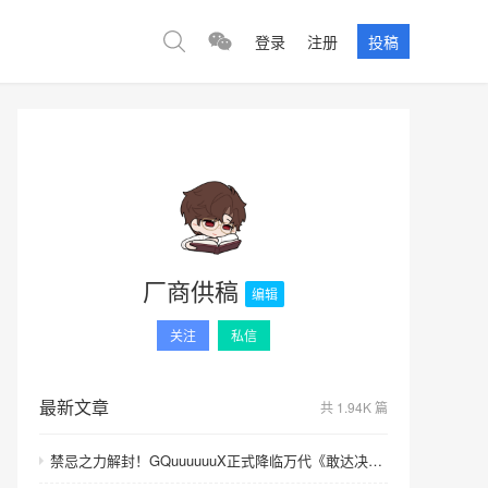
登录
注册
投稿
厂商供稿
编辑
关注
私信
最新文章
共 1.94K 篇
禁忌之力解封！GQuuuuuuX正式降临万代《敢达决战》！