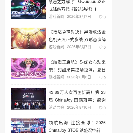
禁忌之力解封！GQuuuuuuX正
式降临万代《敢达决战》！
游戏新闻
2026年8月7日
0
《敢达争锋对决》异端敢达金
色机天照正式参战 双形态演绎
游戏新闻
2026年8月7日
空中战技
0
《航海王启航》S-蛇女心动来
袭！甜甜果实控场拉满，夏日
游戏新闻
2026年8月6日
盛宴开启
0
43.89万人次再创新高！第 23
届 ChinaJoy 圆满落幕：感谢
活动展会
2026年8月6日
有你，共赴这场“与 AI 同游”的
0
盛夏之约
领航出海·连接全球：2026
ChinaJoy BTOB 馆盛况空前