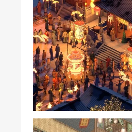
开发商：FireWo Games
Steam商店页面：
https://store.steampowered.com/app/2724650/_/
游戏介绍
烽火与炊烟，是一款以中国古代为背景的，开放
世
索解谜，招兵买马，经营国家，外交征战，城市营