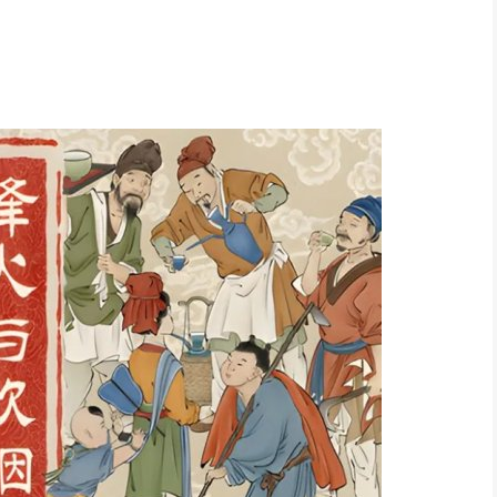
已经联手 ChinaJoy 三年打造了专为加强 INDIE GAME 商务活
行商、投资人的关注，在全球范围内发掘了许多备受期待的
tion INDIE GAME 展区将在 7 月26至28 日期间举办，今年场地规
，并设立在 ChinaJoyBTOB 场馆入口处，将吸引大量商务人
游戏，共将角逐出 15 个游戏奖项。所有入围的作品将在活动前