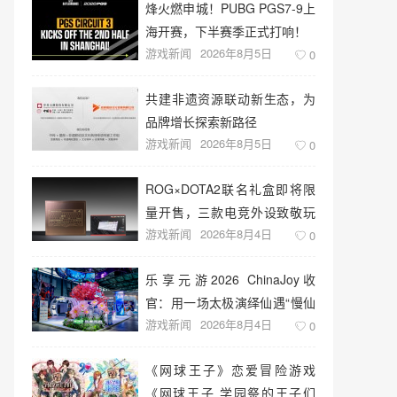
烽火燃申城！PUBG PGS7-9上
海开赛，下半赛季正式打响！
游戏新闻
2026年8月5日
0
共建非遗资源联动新生态，为
品牌增长探索新路径
游戏新闻
2026年8月5日
0
ROG×DOTA2联名礼盒即将限
量开售，三款电竞外设致敬玩
游戏新闻
2026年8月4日
家青春记忆
0
乐享元游2026 ChinaJoy收
官：用一场太极演绎仙遇“慢仙
游戏新闻
2026年8月4日
侠”
0
《网球王子》恋爱冒险游戏
《网球王子 学园祭的王子们