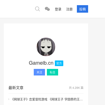
登录
注册
投稿
Gameib.cn
官方
关注
私信
最新文章
共 4.28K 篇
《网球王子》恋爱冒险游戏 《网球王子 学园祭的王子们 ♡-40 and more…》与《网球王子 心跳求生 Tie break ♡game》发售