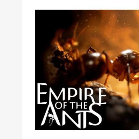
Empire of the Ants
INDIEGame展区