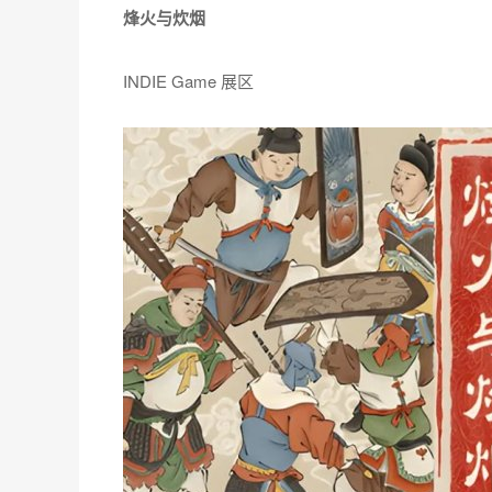
Game Connection 是全球知名的游戏 B2B 展会，
动的专区，每一届活动都受到众多游戏开发者、发
INDIE GAME 作品。ChinaJoy-Game Connec
模再次升级，可供 120个INDIE GAME 项目展示
士、行业同仁的关注。
游戏开发大奖报名已截止，收到近 300 款海内外
一周公布，受邀来到现场见证最终获奖名单。
部分参选作品推荐(五)
烽火与炊烟
INDIE Game 展区