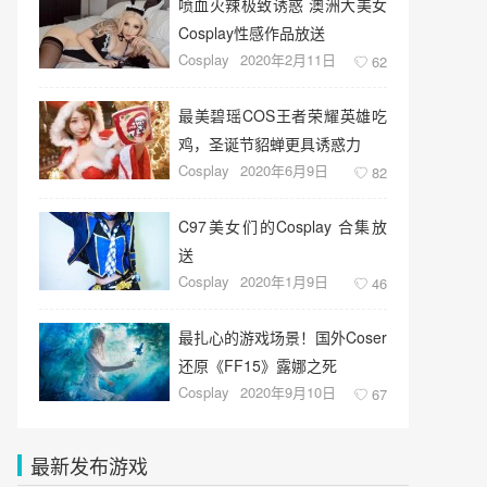
喷血火辣极致诱惑 澳洲大美女
Cosplay性感作品放送
Cosplay
2020年2月11日
62
最美碧瑶COS王者荣耀英雄吃
鸡，圣诞节貂蝉更具诱惑力
Cosplay
2020年6月9日
82
C97美女们的Cosplay 合集放
送
Cosplay
2020年1月9日
46
最扎心的游戏场景！国外Coser
还原《FF15》露娜之死
Cosplay
2020年9月10日
67
最新发布游戏