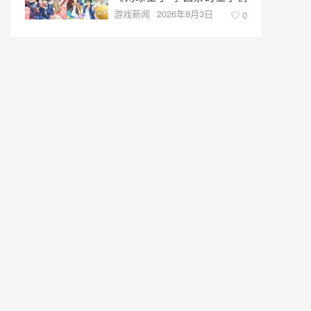
游戏新闻
2026年8月3日
♡-40 and more…》与《网球
0
王子 心跳求生 Tie break
♡game》发售