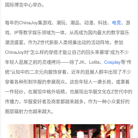
国际博览中心举办。
每年的ChinaJoy集游戏、潮玩、潮品、动漫、科技、
电竞
、游
戏、IP等数字娱乐领域为一体，从而成为国内最大的数字娱乐
潮流盛宴。作为Z世代新新人类倾巢出动的活动阵地，参加
ChinaJoy时“怎么样的穿搭才能让自己的回头率暴增”成为不少
年轻人逛展之前的灵魂拷问——除了JK、Lolita、
Cosplay
等“传
统”认知中的二次元向服饰穿着，近年的逛展人群中出现了不少
穿着各种形制华服的参展观众。这些年轻人一袭长袍，或罩着
一件轻纱，在展馆中格外吸睛，也展现出华服文化在Z世代中的
传播力，华服爱好者及商家都越来越多，作为一种小众爱好的
圈层辐射力也越来越大。