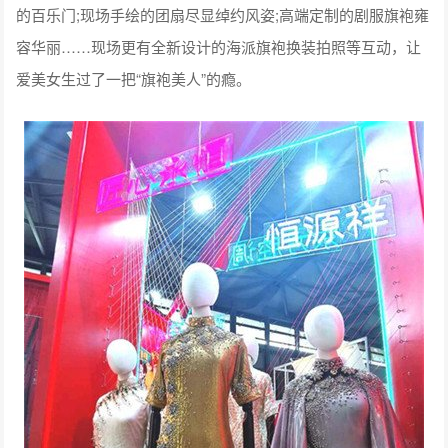
的百乐门;现场手绘的团扇尽显绰约风姿;高端定制的剧服旗袍雍
容华丽……现场更有全新设计的海派旗袍换装拍照等互动，让
爱美女生过了一把“旗袍美人”的瘾。