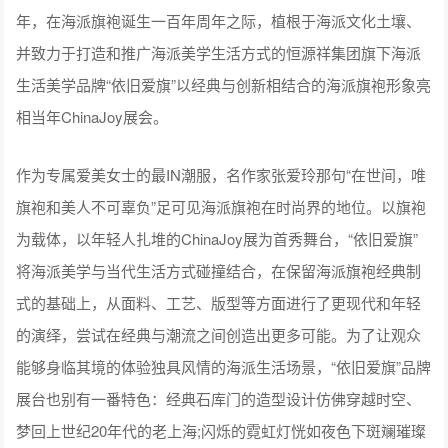
年，在海派旗袍诞生一百年周年之际，植根于海派文化土壤、
并致力于打造和推广海派美学生活方式的恒源祥集团旗下海派
生活美学品牌“依旧爱旗”以经典与创新相结合的海派旗袍形象亮
相当年ChinaJoy展会。
作为专属爱美女士的最IN潮服，名作家张爱玲那句“在世间，唯
旗袍和美人不可辜负”足可见海派旗袍在时尚界的地位。以旗袍
为载体，以年轻人扎堆的ChinaJoy展为首秀舞台，“依旧爱旗”
将海派美学与当代生活方式碰撞结合，在保留海派旗袍经典制
式的基础上，从面料、工艺、版型等方面进行了更现代和年轻
的演绎，尝试在经典与潮流之间创造出更多可能。为了让观众
能够身临其境的体验独具风情的海派生活场景，“依旧爱旗”品牌
展台也别有一番特色：经典石库门的造型设计仿佛穿越时空、
梦回上世纪20年代的老上海;闪烁的霓虹灯恍如夜色下斑斓璀璨