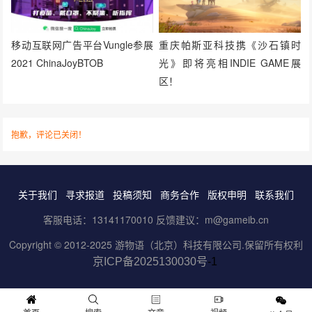
移动互联网广告平台Vungle参展
重庆帕斯亚科技携《沙石镇时
2021 ChinaJoyBTOB
光》即将亮相INDIE GAME展
区！
抱歉，评论已关闭！
关于我们
寻求报道
投稿须知
商务合作
版权申明
联系我们
客服电话：13141170010 反馈建议：m@gameib.cn
Copyright © 2012-2025
游物语（北京）科技有限公司
.保留所有权利
京ICP备2025130030号
-1