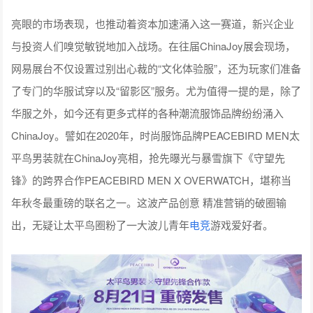
亮眼的市场表现，也推动着资本加速涌入这一赛道，新兴企业
与投资人们嗅觉敏锐地加入战场。在往届ChinaJoy展会现场，
网易展台不仅设置过别出心裁的“文化体验服”，还为玩家们准备
了专门的华服试穿以及“留影区”服务。尤为值得一提的是，除了
华服之外，如今还有更多式样的各种潮流服饰品牌纷纷涌入
ChinaJoy。譬如在2020年，时尚服饰品牌PEACEBIRD MEN太
平鸟男装就在ChinaJoy亮相，抢先曝光与暴雪旗下《守望先
锋》的跨界合作PEACEBIRD MEN X OVERWATCH，堪称当
年秋冬最重磅的联名之一。这波产品创意 精准营销的破圈输
出，无疑让太平鸟圈粉了一大波儿青年
电竞
游戏爱好者。