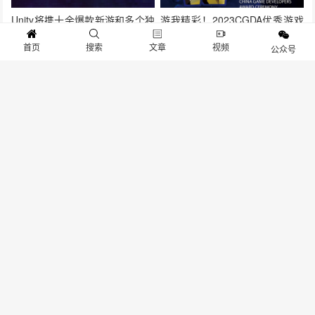
Unity将携十余爆款新游和多个独
游我精彩！2023CGDA优秀游戏
立游戏亮相2020ChinaJoy
制作人大赛火热报名中！
首页
搜索
文章
视频
公众号
【展商风采】PaaSoo确认参展
上海之远文化传播有限公司确认
2023 ChinaJoy BTOB
参展2023 ChinaJoy BTOB！
观洛裳华服 品华夏风韵
2024 年 ChinaJoy 封面大赛强势
开赛！