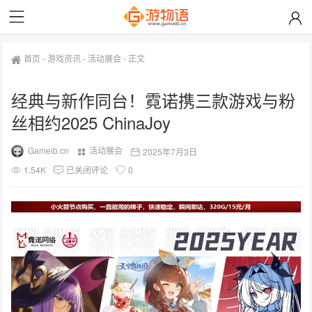
首页
-
游戏资讯
-
活动展会
-
正文
经典与新作同台！霓诺携三款游戏与粉
丝相约2025 ChinaJoy
Gameib.cn
活动展会
2025年7月3日
1.54K
已关闭评论
0