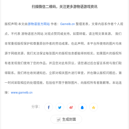
扫描微信二维码，关注更多游物语游戏资讯
版权声明:本文由
游物语官方网站
作者：
Gameib.cn
整理发表，文章内容系作者个人观
点，不代表 游物语官方网站 对观点赞同或支持。如需转载，请注明文章来源。
我们
非常重视版权保护和尊重原创作者的劳动成果。在此声明，本平台所使用的图片均来
源于网络资源，我们无法保证每张图片的版权信息都能得到核实。如果图片的版权所
有者发现我们使用了您的作品，并且您对此有异议，请您通过后台留言系统与我们取
得联系。我们将在收到通知后，立即对相关图片进行审查，并在确认版权问题后，第
一时间采取相应的处理措施，包括但不限于删除图片、向版权所有者致歉等。本站连
接：
www.gameib.cn
分享：
生成封面