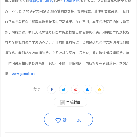
版权声明:本文由
游物语官方网站
作者：
Gameib.cn
整理发表，文章内容系作者个人观
点，不代表 游物语官方网站 对观点赞同或支持。如需转载，请注明文章来源。
我们
非常重视版权保护和尊重原创作者的劳动成果。在此声明，本平台所使用的图片均来
源于网络资源，我们无法保证每张图片的版权信息都能得到核实。如果图片的版权所
有者发现我们使用了您的作品，并且您对此有异议，请您通过后台留言系统与我们取
得联系。我们将在收到通知后，立即对相关图片进行审查，并在确认版权问题后，第
一时间采取相应的处理措施，包括但不限于删除图片、向版权所有者致歉等。本站连
接：
www.gameib.cn
分享：
生成封面
赞
30