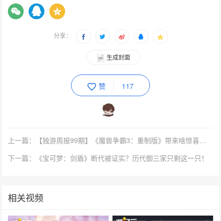
分享：
生成封面
赞
117
上一篇：【独游周报99期】《魔兽争霸3：重制版》带来啥惊喜？Epic老总在线发射柠檬？
下一篇：《宝可梦：剑盾》断代被证实？历代御三家只剩这一只！
相关视频