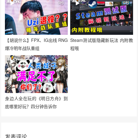
0秒
0秒
【胡说什么】FPX、IG出线 RNG
Steam测试版隐藏新玩法 内附教
爆冷明年战队重组
程哦
0秒
身边人全在玩的《明日方舟》到
底哪里好玩？四分钟告诉你
发表评论