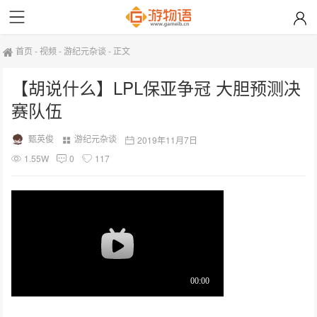
首页
-
视频
-
游纪元杂谈
-
正文
【胡说什么】LPL保亚争冠 大胆预测决
赛队伍
甄英俊
游纪元杂谈
2019年11月7日
1.55W
0
117