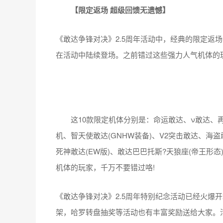
【限定返场 超级回馈无遗憾】
《敢达争锋对决》2.5周年活动中，经典的限定返场
在活动中陆续登场。之前错过这些强力人气机体的
这10款限定机体分别是：命运敢达、ν敢达、再生敢
机、智天使敢达(GNHW装备)、V2突击敢达、海盗
死神敢达(EW版)、敢达巴巴托斯?天狼座(帝王形
机体的玩家，千万不要错过咯!
《敢达争锋对决》2.5周年特别纪念活动已经火爆
架，哈罗转盘抽奖等活动也有丰富奖励送给大家。