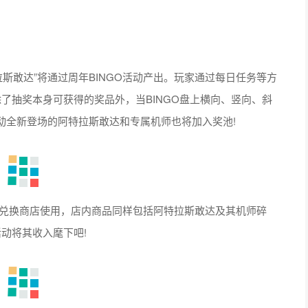
拉斯敢达”将通过周年BINGO活动产出。玩家通过每日任务等方
。除了抽奖本身可获得的奖品外，当BINGO盘上横向、竖向、斜
动全新登场的阿特拉斯敢达和专属机师也将加入奖池!
兑换商店使用，店内商品同样包括阿特拉斯敢达及其机师碎
动将其收入麾下吧!