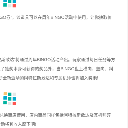
O券”，该道具可以在周年BINGO活动中使用，让你抽取价
拉斯敢达”将通过周年BINGO活动产出。玩家通过每日任务等方
。除了抽奖本身可获得的奖品外，当BINGO盘上横向、竖向、斜
动全新登场的阿特拉斯敢达和专属机师也将加入奖池!
兑换商店使用，店内商品同样包括阿特拉斯敢达及其机师碎
动将其收入麾下吧!