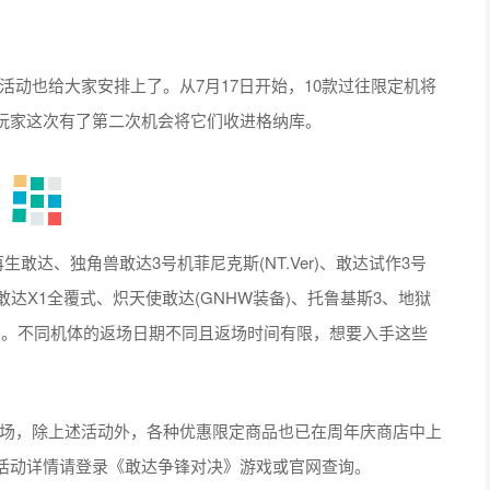
活动也给大家安排上了。从7月17日开始，10款过往限定机将
玩家这次有了第二次机会将它们收进格纳库。
达、独角兽敢达3号机菲尼克斯(NT.Ver)、敢达试作3号
敢达X1全覆式、炽天使敢达(GNHW装备)、托鲁基斯3、地狱
态)。不同机体的返场日期不同且返场时间有限，想要入手这些
开场，除上述活动外，各种优惠限定商品也已在周年庆商店中上
活动详情请登录《敢达争锋对决》游戏或官网查询。