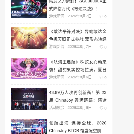
禁忌之力解封！GQuuuuuuX正
式降临万代《敢达决战》！
游戏新闻
2026年8月7日
0
《敢达争锋对决》异端敢达金
色机天照正式参战 双形态演绎
游戏新闻
2026年8月7日
空中战技
0
《航海王启航》S-蛇女心动来
袭！甜甜果实控场拉满，夏日
游戏新闻
2026年8月6日
盛宴开启
0
43.89万人次再创新高！第 23
届 ChinaJoy 圆满落幕：感谢
活动展会
2026年8月6日
有你，共赴这场“与 AI 同游”的
0
盛夏之约
领航出海·连接全球：2026
ChinaJoy BTOB 馆盛况空前