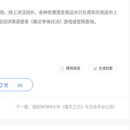
开场，除上述活动外，各种优惠限定商品也已在周年庆商店中上
活动详情请登录《敢达争锋对决》游戏或官网查询。
精简阅读
生成封面
赞
29
期待这盛夏奇迹
下一篇：骑砍MOBA大作《猎手之王》今日全平台公测！