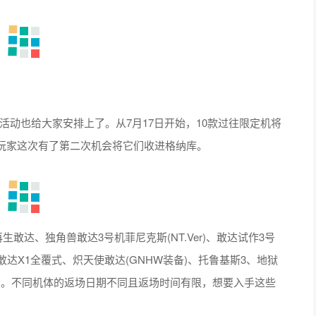
活动也给大家安排上了。从7月17日开始，10款过往限定机将
玩家这次有了第二次机会将它们收进格纳库。
达、独角兽敢达3号机菲尼克斯(NT.Ver)、敢达试作3号
敢达X1全覆式、炽天使敢达(GNHW装备)、托鲁基斯3、地狱
态)。不同机体的返场日期不同且返场时间有限，想要入手这些