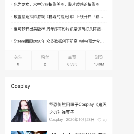
化为龙女，水中汉服摄影美图，胶片质感的摄影图
放置拾荒探险游戏《拂晓的拾荒团》上线开启「狩猎祭」活动及全新卡池
宝可梦释出美版25 周年序幕影片凯蒂佩芮打头阵担任年度音乐活动大使
Steam回顾2020年 众多数据创下新高 Valve预定今年初将推出Steam中国
关注
粉丝
点赞
浏览
0
2
6.53K
1.49M
Cosplay
坚恐怖熊田曜子Cosplay《鬼灭
之刃》祢豆子
Cosplay
2020年10月23日
70