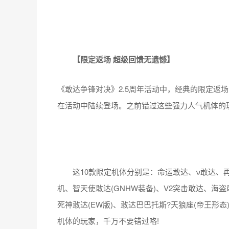
【限定返场 超级回馈无遗憾】
《敢达争锋对决》2.5周年活动中，经典的限定返场
在活动中陆续登场。之前错过这些强力人气机体的
这10款限定机体分别是：命运敢达、ν敢达、再生敢
机、智天使敢达(GNHW装备)、V2突击敢达、海盗
死神敢达(EW版)、敢达巴巴托斯?天狼座(帝王形
机体的玩家，千万不要错过咯!