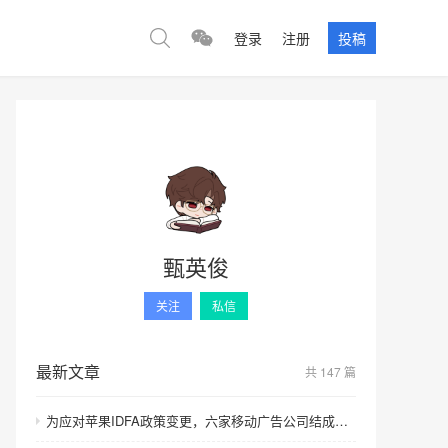
登录
注册
投稿
甄英俊
关注
私信
最新文章
共 147 篇
为应对苹果IDFA政策变更，六家移动广告公司结成联盟