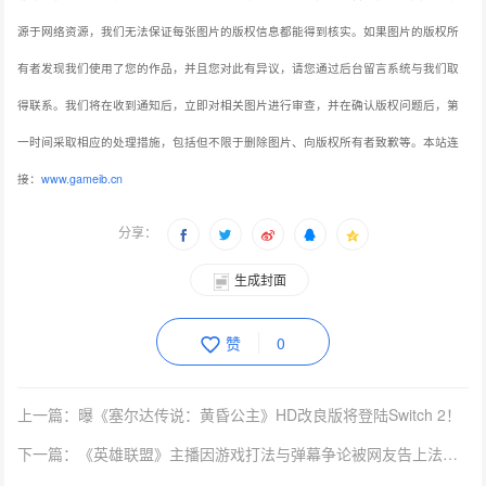
源于网络资源，我们无法保证每张图片的版权信息都能得到核实。如果图片的版权所
有者发现我们使用了您的作品，并且您对此有异议，请您通过后台留言系统与我们取
得联系。我们将在收到通知后，立即对相关图片进行审查，并在确认版权问题后，第
一时间采取相应的处理措施，包括但不限于删除图片、向版权所有者致歉等。本站连
接：
www.gameib.cn
分享：
生成封面
赞
0
上一篇：曝《塞尔达传说：黄昏公主》HD改良版将登陆Switch 2！
下一篇：《英雄联盟》主播因游戏打法与弹幕争论被网友告上法庭！庭上还在激情辩论