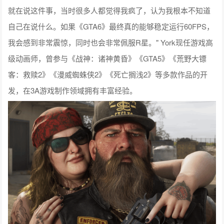
就在说这件事，当时很多人都觉得我疯了，认为我根本不知道
自己在说什么。如果《GTA6》最终真的能够稳定运行60FPS，
我会感到非常震惊，同时也会非常佩服R星。" York现任游戏高
级动画师，曾参与《战神：诸神黄昏》《GTA5》《荒野大镖
客：救赎2》《漫威蜘蛛侠2》《死亡搁浅2》等多款作品的开
发，在3A游戏制作领域拥有丰富经验。