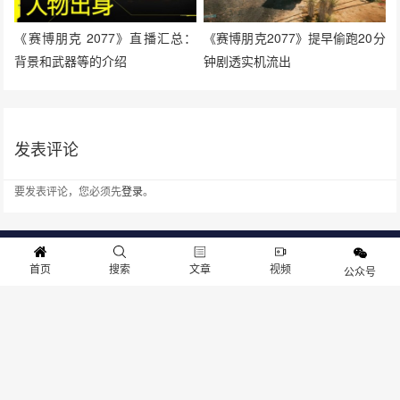
《赛博朋克 2077》直播汇总：
《赛博朋克2077》提早偷跑20分
背景和武器等的介绍
钟剧透实机流出
发表评论
要发表评论，您必须先
登录
。
关于我们
寻求报道
投稿须知
商务合作
版权申明
联系我们
首页
搜索
文章
视频
公众号
客服电话：13141170010 反馈建议：m@gameib.cn
Copyright © 2012-2025
游物语（北京）科技有限公司
.保留所有权利
京ICP备2025130030号
-1