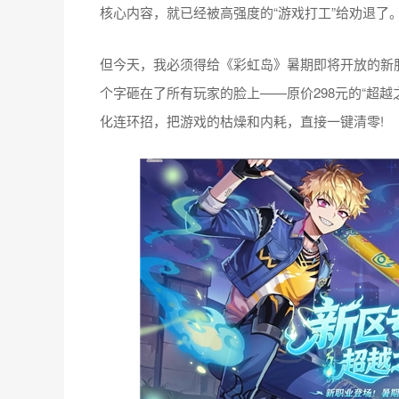
核心内容，就已经被高强度的“游戏打工”给劝退了
但今天，我必须得给《彩虹岛》暑期即将开放的新服
个字砸在了所有玩家的脸上——原价298元的“超越
化连环招，把游戏的枯燥和内耗，直接一键清零!