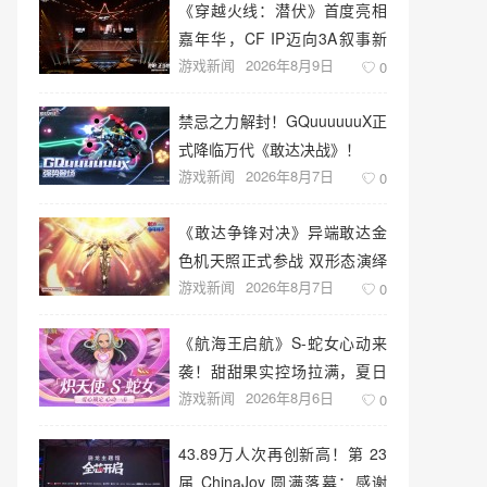
《穿越火线：潜伏》首度亮相
嘉年华，CF IP迈向3A叙事新
游戏新闻
2026年8月9日
高度
0
禁忌之力解封！GQuuuuuuX正
式降临万代《敢达决战》！
游戏新闻
2026年8月7日
0
《敢达争锋对决》异端敢达金
色机天照正式参战 双形态演绎
游戏新闻
2026年8月7日
空中战技
0
《航海王启航》S-蛇女心动来
袭！甜甜果实控场拉满，夏日
游戏新闻
2026年8月6日
盛宴开启
0
43.89万人次再创新高！第 23
届 ChinaJoy 圆满落幕：感谢