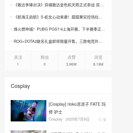
《敢达争锋对决》异端敢达金色机天照正式参战 双形态演绎空中战技
《航海王启航》S-蛇女心动来袭！甜甜果实控场拉满，夏日盛宴开启
烽火燃申城！PUBG PGS7-9上海开赛，下半赛季正式打响！
ROG×DOTA2联名礼盒即将限量开售，三款电竞外设致敬玩家青春记忆
关注
粉丝
点赞
浏览
1
0
3.96W
8.19M
Cosplay
​[Cosplay] rioko凉凉子 FATE 玛
修 护士
Cosplay
2025年7月9日
0