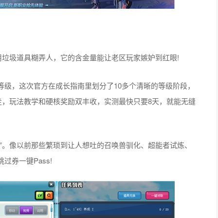
用垃圾道具糊弄人，它的含金量能让老区玩家嫉妒到红眼!
等级，这次官方在成长指南里划分了10多个清晰的等级阶段，
南走，玩法教学和硬核奖励双丰收，实测最快只要8天，就能无缝
”。像以前那些繁琐到让人想吐的召唤兽驯化、超能者试炼、
券一键Pass!