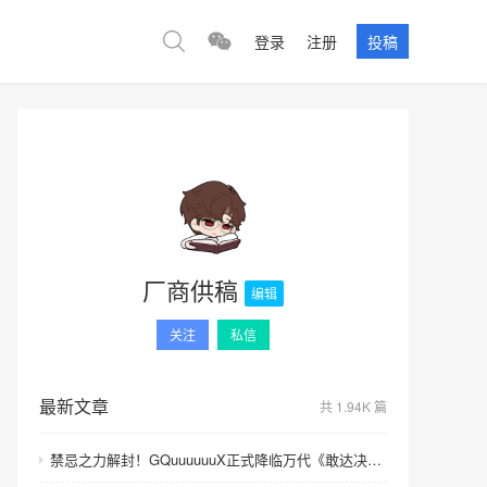
登录
注册
投稿
厂商供稿
编辑
关注
私信
最新文章
共 1.94K 篇
禁忌之力解封！GQuuuuuuX正式降临万代《敢达决战》！