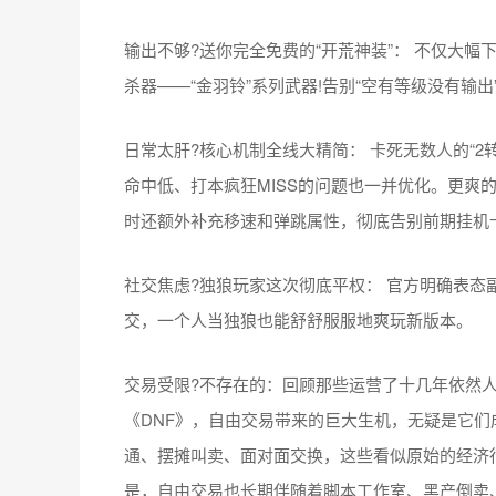
输出不够?送你完全免费的“开荒神装”： 不仅大
杀器——“金羽铃”系列武器!告别“空有等级没有输出
日常太肝?核心机制全线大精简： 卡死无数人的“2
命中低、打本疯狂MISS的问题也一并优化。更爽
时还额外补充移速和弹跳属性，彻底告别前期挂机
社交焦虑?独狼玩家这次彻底平权： 官方明确表
交，一个人当独狼也能舒舒服服地爽玩新版本。
交易受限?不存在的：回顾那些运营了十几年依然
《DNF》，自由交易带来的巨大生机，无疑是它
通、摆摊叫卖、面对面交换，这些看似原始的经济
是，自由交易也长期伴随着脚本工作室、黑产倒卖