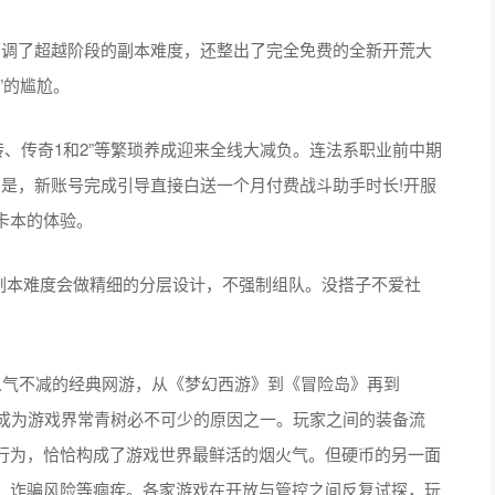
幅下调了超越阶段的副本难度，还整出了完全免费的全新开荒大
”的尴尬。
转、传奇1和2”等繁琐养成迎来全线大减负。连法系职业前中期
的是，新账号完成引导直接白送一个月付费战斗助手时长!开服
卡本的体验。
态副本难度会做精细的分层设计，不强制组队。没搭子不爱社
人气不减的经典网游，从《梦幻西游》到《冒险岛》再到
们成为游戏界常青树必不可少的原因之一。玩家之间的装备流
行为，恰恰构成了游戏世界最鲜活的烟火气。但硬币的另一面
、诈骗风险等痼疾。各家游戏在开放与管控之间反复试探，玩