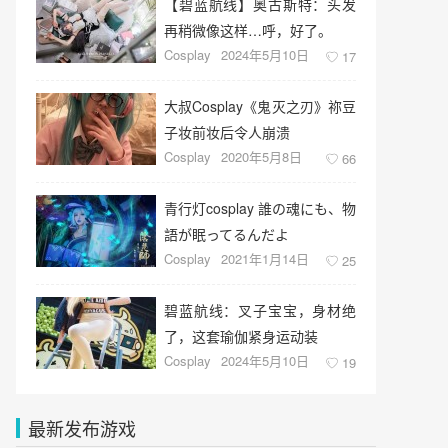
【碧蓝航线】奥古斯特：头发
再稍微像这样…呼，好了。
Cosplay
2024年5月10日
17
大叔Cosplay《鬼灭之刃》祢豆
子妆前妆后令人崩溃
Cosplay
2020年5月8日
66
青行灯cosplay 誰の魂にも、物
語が眠ってるんだよ
Cosplay
2021年1月14日
25
碧蓝航线：叉子宝宝，身材绝
了，这套瑜伽紧身运动装
Cosplay
2024年5月10日
19
最新发布游戏