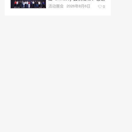
活动展会
2026年8月6日
有你，共赴这场“与 AI 同游”的
0
盛夏之约