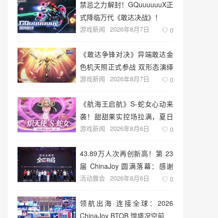
禁忌之力解封！GQuuuuuuX正
式降临万代《敢达决战》！
游戏新闻
2026年8月7日
0
《敢达争锋对决》异端敢达金
色机天照正式参战 双形态演绎
游戏新闻
2026年8月7日
空中战技
0
《航海王启航》S-蛇女心动来
袭！甜甜果实控场拉满，夏日
游戏新闻
2026年8月6日
盛宴开启
0
43.89万人次再创新高！第 23
届 ChinaJoy 圆满落幕：感谢
活动展会
2026年8月6日
有你，共赴这场“与 AI 同游”的
0
盛夏之约
领航出海·连接全球：2026
ChinaJoy BTOB 馆盛况空前