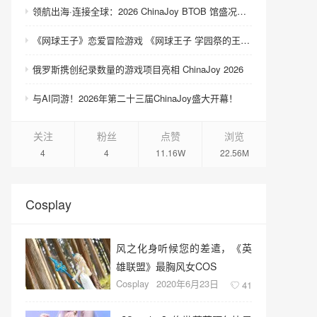
领航出海·连接全球：2026 ChinaJoy BTOB 馆盛况空前
《网球王子》恋爱冒险游戏 《网球王子 学园祭的王子们 ♡-40 and more…》与《网球王子 心跳求生 Tie break ♡game》发售
俄罗斯携创纪录数量的游戏项目亮相 ChinaJoy 2026
与AI同游！2026年第二十三届ChinaJoy盛大开幕！
关注
粉丝
点赞
浏览
4
4
11.16W
22.56M
Cosplay
风之化身听候您的差遣，《英
雄联盟》最胸风女COS
Cosplay
2020年6月23日
41