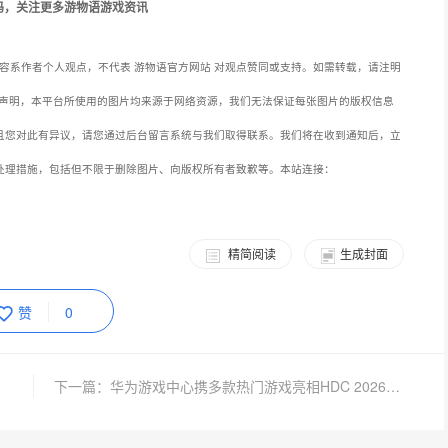
码，关注更多游物语游戏资讯
容系作者个人观点，不代表 游物语官方网站 对观点赞同或支持。如需转载，请注明
声明，本平台所使用的图片均来源于网络资源，我们无法保证每张图片的版权信息
且您对此有异议，请您通过后台留言系统与我们取得联系。我们将在收到通知后，立
处理措施，包括但不限于删除图片、向版权所有者致歉等。本站连接：
精简阅读
生成封面
赞
0
存之道
下一篇：华为游戏中心携多款热门游戏亮相HDC 2026，《鸿蒙游戏生态发展报告》发布