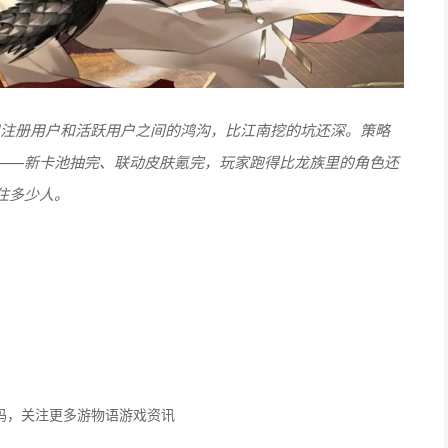
注册用户和活跃用户之间的鸿沟，比江南挖的坑还深。策略
——新卡池抽完、联动皮肤氪完，玩家跑得比龙族里的角色还
住多少人。