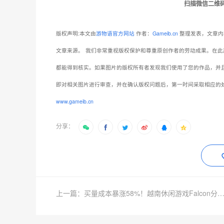
扫描微信二维
版权声明:本文由
游物语官方网站
作者：
Gameib.cn
整理发表，文章内
文章来源。
我们非常重视版权保护和尊重原创作者的劳动成果。在此
都能得到核实。如果图片的版权所有者发现我们使用了您的作品，并
即对相关图片进行审查，并在确认版权问题后，第一时间采取相应的
www.gameib.cn
分享：
上一篇：买量成本暴涨58%！越南休闲游戏Falcon分享2026出海生