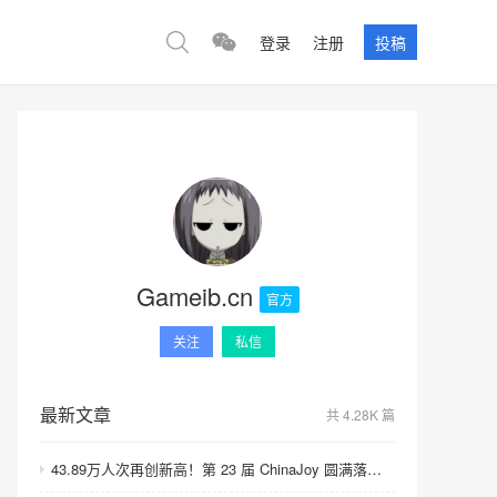
登录
注册
投稿
Gameib.cn
官方
关注
私信
最新文章
共 4.28K 篇
43.89万人次再创新高！第 23 届 ChinaJoy 圆满落幕：感谢有你，共赴这场“与 AI 同游”的盛夏之约