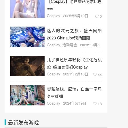
【Cosplay】绝世蘑菇阿尔比恩
cos
Cosplay
2025年5月10日
0
迷人的次元之旅，盛天网络
2023 ChinaJoy现场回顾
Cosplay
,
活动展会
2023年9月5
日
27
几乎神还原年轻化《生化危机
8》吸血鬼贵妇Cosplay
Cosplay
2021年2月18日
44
碧蓝航线：应瑞，白丝一字肩
身材纤细
Cosplay
2024年5月9日
18
最新发布游戏