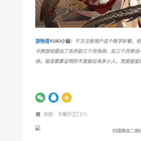
游物语
YUKI小编：
千万注册用户这个数字好看，但
卡牌游戏是出了名的前三个月热闹、后三个月惨淡
快。祖龙需要证明的不是能拉来多少人，而是能留
龙族：卡塞尔之门(1)