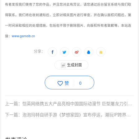
有者发现我们使用了您的作品，并且您对此有异议，请您通过后台留言系统与我们取
得联系。我们将在收到通知后，立即对相关图片进行审查，并在确认版权问题后，第
一时间采取相应的处理措施，包括但不限于删除图片、向版权所有者致歉等。本站连
接：
www.gameib.cn
分享：
生成封面
赞
0
上一篇：恺英网络携五大产品亮相中国国际动漫节 巨型屠龙刀引排队热潮
下一篇：泡泡玛特自研手游《梦想家园》宣布停运，潮玩IP跨界游戏阶段性失利