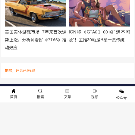
美国实体游戏市场17年来首次逆
IGN称《GTA6》60帧”遥不可
势上涨，分析师看好《GTA6》推
及”！主推30帧是R星一贯传统
动效应
抱歉，评论已关闭！
关于我们
寻求报道
投稿须知
商务合作
版权申明
联系我们
首页
搜索
文章
视频
公众号
客服电话：13141170010 反馈建议：m@gameib.cn
Copyright © 2012-2025
游物语（北京）科技有限公司
.保留所有权利
京ICP备2025130030号
-1