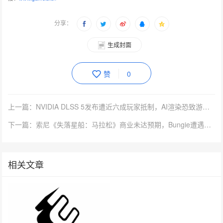
分享：
生成封面
赞
0
上一篇：NVIDIA DLSS 5发布遭近六成玩家抵制，AI渲染恐致游戏'同质化'
下一篇：索尼《失落星船：马拉松》商业未达预期，Bungie遭遇巨额资产减值
相关文章