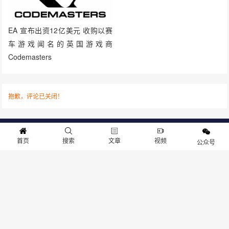
EA 宣布出资12亿美元 收购以赛
车游戏闻名的英国游戏商
Codemasters
抱歉，评论已关闭！
关于我们
寻求报道
投稿须知
商务合作
版权申明
联系我们
首页
搜索
文章
视频
公众号
客服电话：13141170010 反馈建议：m@gameib.cn
Copyright © 2012-2025
游物语（北京）科技有限公司
.保留所有权利
京ICP备2025130030号
-1