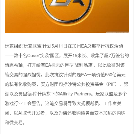
玩家组织'玩家联盟'计划5月11日在加州EA总部举行抗议活动
——数十名Coser'突袭'园区，展开15米长、收集了超7万签名的
请愿卷轴，打开绘有EA标志的巨型'战利品箱'，以此象征对该
笔交易的强烈担忧。此次抗议针对的是EA一项价值550亿美元
的私有化收购案，买方财团包括沙特公共投资基金（PIF）、银
湖以及贾里德·库什纳旗下的Affinity Partners。玩家联盟及多个
游戏行业工会警告，这笔交易将导致大规模裁员、工作室关
闭、以AI取代开发者，以及为偿还收购债务而变本加厉的内购
和微交易。