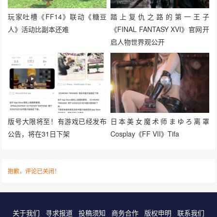
玩家吐槽《FF14》联动《糖豆
踏上复仇之路的第一王子
人》活动比副本还难
《FINAL FANTASY XVI》官网开
启人物世界观公开
版号大限将至！有游戏已经发布
日本美女魔术师まゆろ离罩
公告，将在31日下架
Cosplay《FF VII》Tifa
抱歉，评论已关闭！
关于我们
寻求报道
投稿须知
商务合作
版权申明
联系我们