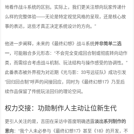
地看作战斗系统的区别。实际上，我们更关注想向玩家传递什
么样的完整体验——无论是特定视觉风格的呈现，还是核心故
事的表达，这些才真正决定系统设计的方向。”
他进一步阐释，未来的《最终幻想》战斗系统
并非简单二选
一
，可能融合多元形态：“不会完全变成回合制或彻底转向动作
类，而需综合考虑战斗机制、玩法结构与操作感受的协调性。”
此番表态被外界视为对近期《光与影：33号远征队》成功引发
“回归回合制”呼声的间接回应，同时为《最终幻想17》乃至后
续作品保留了传统玩法回归的理论空间。
权力交接：功勋制作人主动让位新生代
更引人关注的是，吉田在采访中首度明确透露
淡出系列制作的
意向
：“我个人未必参与《最终幻想17》甚至《18》的开发，不