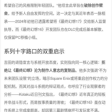
希望自己的风格限制年轻团队。”他坦言此举旨在
破除创作壁
垒
，给予新人自由发挥的空间。这一决定与其近年表态一脉相
承——2024年初他已透露希望将《最终幻想17》交给新人监督
执导，而《最终幻想16》开发团队也在DLC完成后基本解散，
仅保留PC移植小组。
系列十字路口的双重启示
吉田的退隐宣言与系统开放态度，实则指向同一核心逻辑：
拒
绝让《最终幻想》沦为制作人意志的复制品
。他多次强调“不为
未来团队设限”的立场，暗示Square Enix或将重启创作权力的分
配机制。而其对战斗系统的辩证观点，也呼应了行业观察者的
分析——Kotaku近日刊文指出，《最终幻想》近年真正的短板
并非战斗形式，而是叙事质量的滑坡；《最终幻想16》虽在动
作系统上完成度颇高，却因第三幕剧情崩坏引发玩家不满。