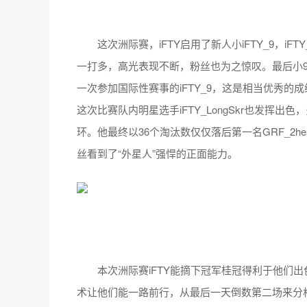
这次洲际赛，iFTY启用了新人小iFTY_9，iFT
一打多，高光表现不断，粉丝也为之惊叹。最后小9
一次参加国际性赛事的iFTY_9，这是相当优秀
这次比赛队内明星选手iFTY_LongSkr也发挥
环。他最终以36个淘汰数仅仅落后第一名GRF_2h
丝看到了“外星人”强悍的正面能力。
本次洲际赛iFTY能摘下冠军桂冠得利于他们出
术让他们能一路前行，从最后一天倒数第二场来分