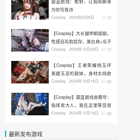
碧蓝航线：樫野，让我用脚来
为你写首诗
Cosplay
2024年5月8日
17
【Cosplay】大长腿申鹤姐姐，
性感且风韵犹存，美白肩+瓜子
Cosplay
2024年12月28日
脸，侧脸YYDS
17
【Cosplay】王者荣耀杨玉环
美腿玉足的甜妹，身材太纯欲
Cosplay
2024年12月16日
了
22
【Cosplay】碧蓝航线金鹿号：
指挥官大人，我在这里等您很
Cosplay
2024年12月16日
久了。
20
最新发布游戏