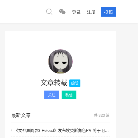
登录
注册
投稿
文章转载
编辑
关注
私信
最新文章
共 323 篇
《女神异闻录3 Reload》发布埃癸斯角色PV 将于明年发售