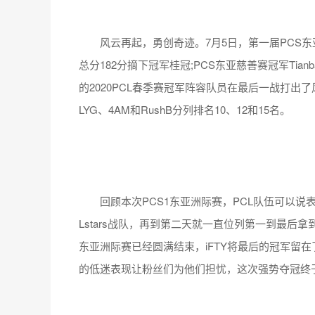
风云再起，勇创奇迹。7月5日，第一届PCS东亚洲
总分182分摘下冠军桂冠;PCS东亚慈善赛冠军Tian
的2020PCL春季赛冠军阵容队员在最后一战打出
LYG、4AM和RushB分列排名10、12和15名。
回顾本次PCS1东亚洲际赛，PCL队伍可以说
Lstars战队，再到第二天就一直位列第一到最后拿
东亚洲际赛已经圆满结束，iFTY将最后的冠军留在
的低迷表现让粉丝们为他们担忧，这次强势夺冠终于让