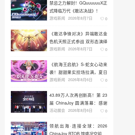
禁忌之力解封！GQuuuuuuX正
式降临万代《敢达决战》！
游戏新闻
2026年8月7日
0
《敢达争锋对决》异端敢达金
色机天照正式参战 双形态演绎
游戏新闻
2026年8月7日
空中战技
0
《航海王启航》S-蛇女心动来
袭！甜甜果实控场拉满，夏日
游戏新闻
2026年8月6日
盛宴开启
0
43.89万人次再创新高！第 23
届 ChinaJoy 圆满落幕：感谢
活动展会
2026年8月6日
有你，共赴这场“与 AI 同游”的
0
盛夏之约
领航出海·连接全球：2026
ChinaJoy BTOB 馆盛况空前