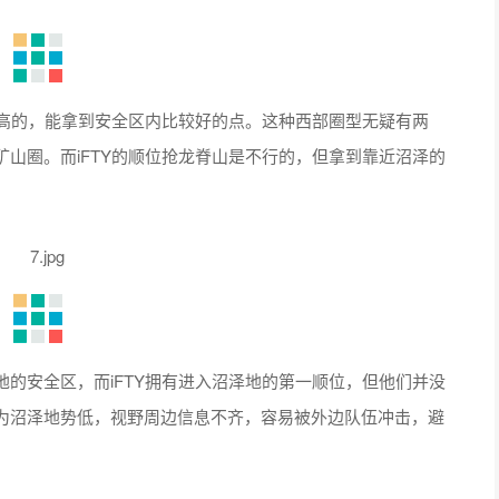
高的，能拿到安全区内比较好的点。这种西部圈型无疑有两
山圈。而iFTY的顺位抢龙脊山是不行的，但拿到靠近沼泽的
安全区，而iFTY拥有进入沼泽地的第一顺位，但他们并没
为沼泽地势低，视野周边信息不齐，容易被外边队伍冲击，避