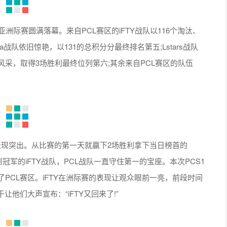
际赛圆满落幕。来自PCL赛区的iFTY战队以116个淘汰、
ba战队依旧惊艳，以131的总积分分最终排名第五;Lstars战队
了风采，取得3场胜利最终位列第六;其余来自PCL赛区的队伍
表现突出。从比赛的第一天就赢下2场胜利拿下当日榜首的
到冠军的iFTY战队，PCL战队一直守住第一的宝座。本次PCS1
了PCL赛区。iFTY在洲际赛的表现让观众眼前一亮，前段时间
他们大声宣布：“iFTY又回来了!”