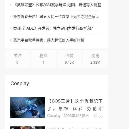
《英雄联盟》公布2024赛季玩法 地图、野怪等大调整
补票青春开启！黑五大促三位数拿下无主之地全家老小！
类魂《FADE》开发者：独立是因为发行商“抢钱”
蒸汽平台秋季特卖：感人超低价入手好时机
关注
粉丝
点赞
浏览
0
1
9.45K
2.33M
Cosplay
【COS正片】这个仇我记下
了。原神 优菈·劳伦斯
Cosplay
2023年12月5日
@Vamoko
55