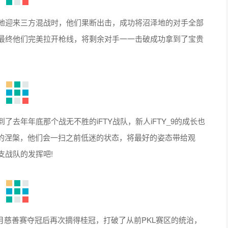
地迎来三方混战时，他们果断出击，成功将沼泽地的对手全部
，最终他们完美拉开枪线，将剩余对手一一击破成功拿到了宝贵
去年年底那个战无不胜的iFTY战队，新人iFTY_9的成长也
的涅槃，他们会一扫之前低迷的状态，将最好的姿态带给观
支战队的发挥吧!
慈善赛夺冠后再次摘得桂冠，打破了从前PKL赛区的统治，