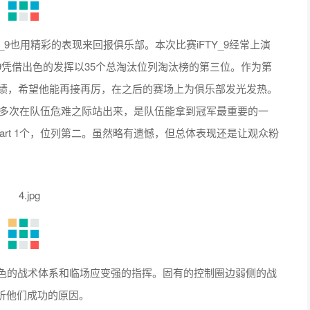
Y_9也用精彩的表现来回报俱乐部。本次比赛iFTY_9经常上演
凭借出色的发挥以35个总淘汰位列淘汰榜的第三位。作为第
的成绩，希望他能再接再厉，在之后的赛场上为俱乐部发光发热。
出色，多次在队伍危难之际站出来，是队伍能拿到冠军最重要的一
eart 1个，位列第二。虽然略有遗憾，但总体表现还是让观众粉
色的战术体系和临场应变强的指挥。固有的控制圈边弱侧的战
析他们成功的原因。