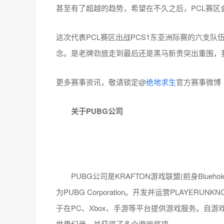
甚至有了超越的趋势，希望在不久之后，PCL赛区
这次代表PCL赛区出战PCS1东亚洲际赛的六支
念。是老牌劲旅走到最后还是黑马新贵突出重围，
更多赛事资讯，敬请锁定@
绝地求生
官方赛事微博
关于PUBG公司
PUBG公司是KRAFTON游戏联盟(前身Bluehole In
为PUBG Corporation。开发并运营PLAYERUNK
于在PC、Xbox、手游等平台提供游戏服务。自游
世界纪录，并获得了多个游戏奖项。