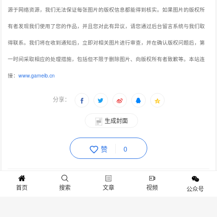
源于网络资源，我们无法保证每张图片的版权信息都能得到核实。如果图片的版权所
有者发现我们使用了您的作品，并且您对此有异议，请您通过后台留言系统与我们取
得联系。我们将在收到通知后，立即对相关图片进行审查，并在确认版权问题后，第
一时间采取相应的处理措施，包括但不限于删除图片、向版权所有者致歉等。本站连
接：
www.gameib.cn
分享：
生成封面
赞
0
上一篇：《侏罗纪世界：进化3》新预告片 洛基角龙生态介绍
首页
搜索
文章
视频
公众号
下一篇：切尔西大巴黎会师世俱杯决赛！《最佳球会》邀你共忆曼联王朝！