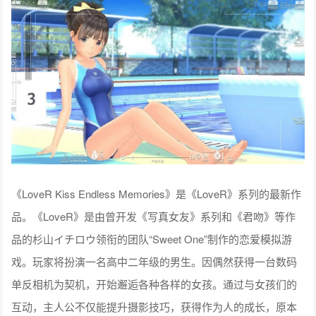
《LoveR Kiss Endless Memories》是《LoveR》系列的最新作
品。《LoveR》是由曾开发《写真女友》系列和《君吻》等作
品的杉山イチロウ领衔的团队“Sweet One”制作的恋爱模拟游
戏。玩家将扮演一名高中二年级的男生。因偶然获得一台数码
单反相机为契机，开始邂逅各种各样的女孩。通过与女孩们的
互动，主人公不仅能提升摄影技巧，获得作为人的成长，原本