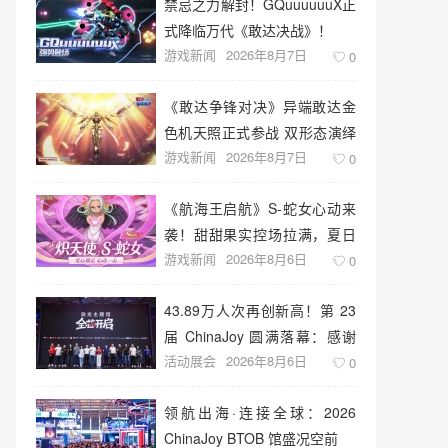
禁忌之力解封！GQuuuuuuX正
式降临万代《敢达决战》！
游戏新闻
2026年8月7日
0
《敢达争锋对决》异端敢达金
色机天照正式参战 双形态演绎
游戏新闻
2026年8月7日
空中战技
0
《航海王启航》S-蛇女心动来
袭！甜甜果实控场拉满，夏日
游戏新闻
2026年8月6日
盛宴开启
0
43.89万人次再创新高！第 23
届 ChinaJoy 圆满落幕：感谢
活动展会
2026年8月6日
有你，共赴这场“与 AI 同游”的
0
盛夏之约
领航出海·连接全球：2026
ChinaJoy BTOB 馆盛况空前