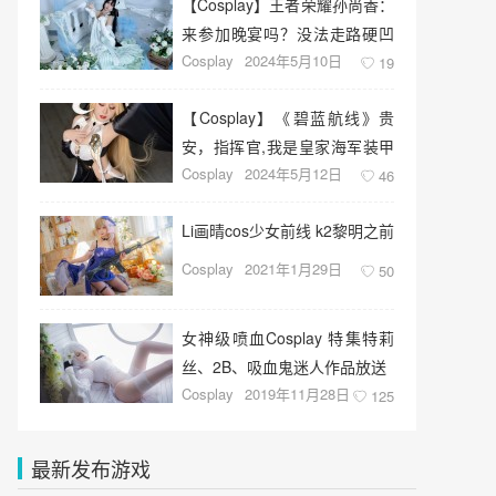
【Cosplay】王者荣耀孙尚香：
来参加晚宴吗？没法走路硬凹
Cosplay
2024年5月10日
造型的那种
19
【Cosplay】《​碧蓝航线》贵
安，指挥官,我是皇家海军装甲
Cosplay
2024年5月12日
空母,怨仇号。
46
Li画晴cos少女前线 k2黎明之前
Cosplay
2021年1月29日
50
女神级喷血Cosplay 特集特莉
丝、2B、吸血鬼迷人作品放送
Cosplay
2019年11月28日
125
最新发布游戏