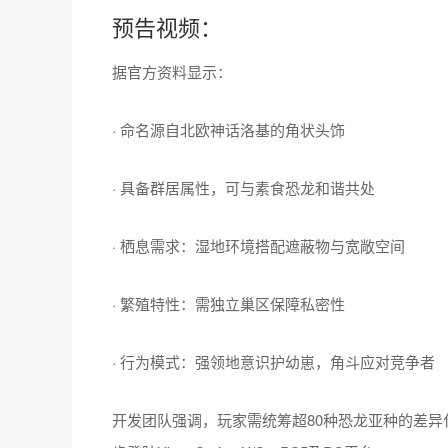
预告视频：
据官方资料显示：
· 命名源自北欧神话洛基的角状头饰
· 具备群居属性，可与素食恐龙和谐共处
· 栖息需求：湿地环境搭配遮蔽物与宽敞空间
· 繁殖特性：需独立巢区保障私密性
· 行为模式：强领地意识护幼崽，角斗应对竞争者
开发团队强调，玩家需统筹超80种恐龙亚种的差异化