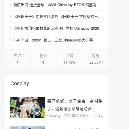
领航出海·连接全球：2026 ChinaJoy BTOB 馆盛况空前
《网球王子》恋爱冒险游戏 《网球王子 学园祭的王子们 ♡-40 and more…》与《网球王子 心跳求生 Tie break ♡game》发售
俄罗斯携创纪录数量的游戏项目亮相 ChinaJoy 2026
与AI同游！2026年第二十三届ChinaJoy盛大开幕！
关注
粉丝
点赞
浏览
4
4
11.16W
22.56M
Cosplay
碧蓝航线：叉子宝宝，身材绝
了，这套瑜伽紧身运动装
Cosplay
2024年5月10日
19