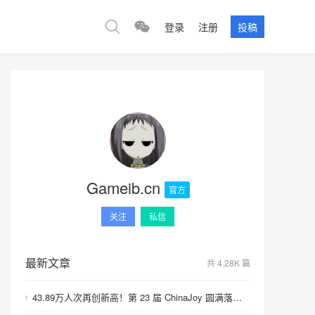
登录
注册
投稿
Gameib.cn
官方
关注
私信
最新文章
共 4.28K 篇
43.89万人次再创新高！第 23 届 ChinaJoy 圆满落幕：感谢有你，共赴这场“与 AI 同游”的盛夏之约