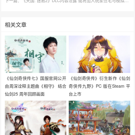
下一篇：《天国: 拯救2》DLC内容泄露 或将加入玩家住宅与模拟经营要素
相关文章
《仙剑奇侠传七》国服官网公开
《仙剑奇侠传》​​衍生新作《仙剑
由周深诠释主题曲《相守》 结合
奇侠传九野》PC 版在Steam 平
仙剑25 周年回顾画面
台上市