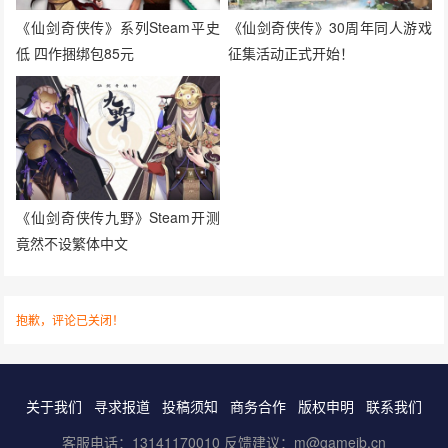
《仙剑奇侠传》系列Steam平史
《仙剑奇侠传》30周年同人游戏
低 四作捆绑包85元
征集活动正式开始！
《仙剑奇侠传九野》Steam开测
竟然不设繁体中文
抱歉，评论已关闭！
关于我们
寻求报道
投稿须知
商务合作
版权申明
联系我们
客服电话：13141170010 反馈建议：m@gameib.cn