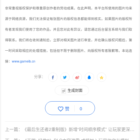
非常重视版权保护和尊重原创作者的劳动成果。在此声明，本平台所使用的图片均来
源于网络资源，我们无法保证每张图片的版权信息都能得到核实。如果图片的版权所
有者发现我们使用了您的作品，并且您对此有异议，请您通过后台留言系统与我们取
得联系。我们将在收到通知后，立即对相关图片进行审查，并在确认版权问题后，第
一时间采取相应的处理措施，包括但不限于删除图片、向版权所有者致歉等。本站连
接：
www.gameib.cn
分享：
生成封面
赞
0
上一篇：《最后生还者2重制版》新增“时间顺序模式” 让玩家更深入游戏剧情