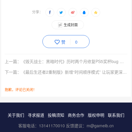
分享：
生成封面
赞
0
上一篇：《毁灭战士：黑暗时代》历时两个月修复PS5奖杯bug 玩家终于可以白金了
下一篇：《最后生还者2重制版》新增“时间顺序模式” 让玩家更深入游戏剧情
抱歉，评论已关闭！
关于我们
寻求报道
投稿须知
商务合作
版权申明
联系我们
客服电话：13141170010 反馈建议：m@gameib.cn