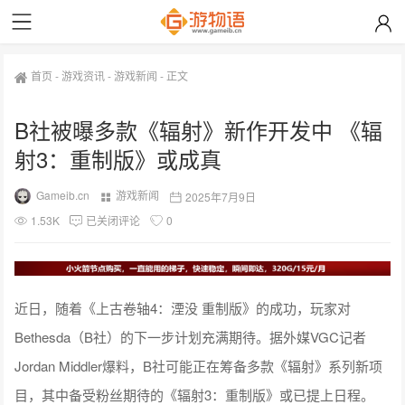
首页
-
游戏资讯
-
游戏新闻
-
正文
B社被曝多款《辐射》新作开发中 《辐
射3：重制版》或成真
Gameib.cn
游戏新闻
2025年7月9日
1.53K
已关闭评论
0
近日，随着《上古卷轴4：湮没 重制版》的成功，玩家对
Bethesda（B社）的下一步计划充满期待。据外媒VGC记者
Jordan Middler爆料，B社可能正在筹备多款《辐射》系列新项
目，其中备受粉丝期待的《辐射3：重制版》或已提上日程。