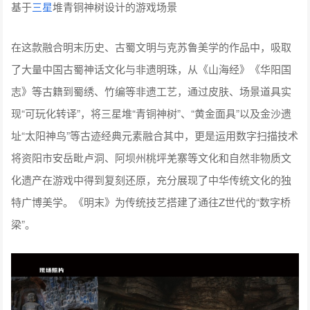
基于
三星
堆青铜神树设计的游戏场景
在这款融合明末历史、古蜀文明与克苏鲁美学的作品中，吸取
了大量中国古蜀神话文化与非遗明珠，从《山海经》《华阳国
志》等古籍到蜀绣、竹编等非遗工艺，通过皮肤、场景道具实
现“可玩化转译”，将三星堆“青铜神树”、“黄金面具”以及金沙遗
址“太阳神鸟”等古迹经典元素融合其中，更是运用数字扫描技术
将资阳市安岳毗卢洞、阿坝州桃坪羌寨等文化和自然非物质文
化遗产在游戏中得到复刻还原，充分展现了中华传统文化的独
特广博美学。《明末》为传统技艺搭建了通往Z世代的“数字桥
梁”。