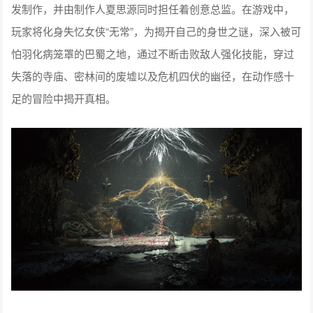
发制作，并由制作人夏思源同时担任着创意总监。在游戏中，
玩家将化身失忆女侠“无常”，为揭开自己的身世之谜，深入被可
怕羽化病笼罩的巴蜀之地，通过不断击败敌人强化技能，穿过
失落的寺庙、密林间的废墟以及危机四伏的幽径，在动作感十
足的冒险中揭开真相。