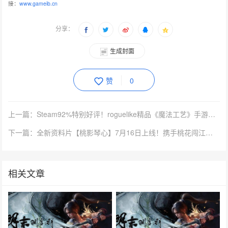
接：
www.gameib.cn
分享：
生成封面
赞
0
上一篇：Steam92%特别好评！roguelike精品《魔法工艺》手游版今日首曝开启预约
下一篇：全新资料片【桃影琴心】7月16日上线！携手桃花闯江湖！
相关文章