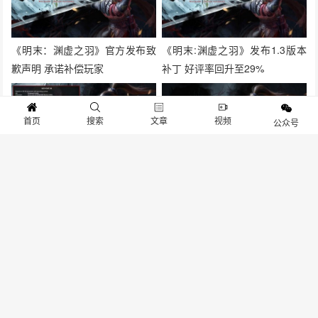
《明末：渊虚之羽》官方发布致
《明末:渊虚之羽》发布1.3版本
歉声明 承诺补偿玩家
补丁 好评率回升至29%
首页
搜索
文章
视频
公众号
《明末 : 渊虚之羽》PC配置要求
《明末：渊虚之羽》发售倒计时
公布 最低仅需GTX 1060
7月24日发售
勘破无常！八位堂 x《明末：渊
先后获米哈游、B站投资，他们