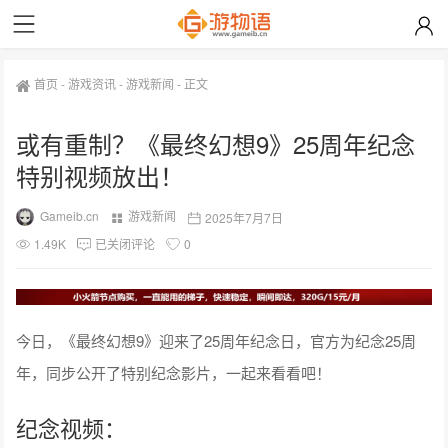
首页
-
游戏资讯
-
游戏新闻
-
正文
或有重制？《最终幻想9》25周年纪念
特别视频放出！
Gameib.cn
游戏新闻
2025年7月7日
1.49K
已关闭评论
0
今日，《最终幻想9》迎来了25周年纪念日，官方为纪念25周
年，同步公开了特别纪念影片，一起来看看吧！
纪念视频：