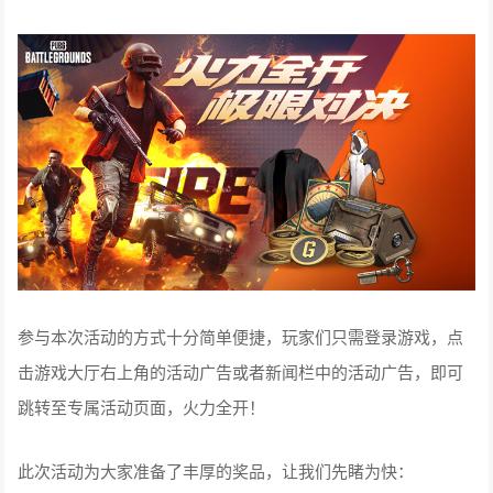
参与本次活动的方式十分简单便捷，玩家们只需登录游戏，点
击游戏大厅右上角的活动广告或者新闻栏中的活动广告，即可
跳转至专属活动页面，火力全开！
此次活动为大家准备了丰厚的奖品，让我们先睹为快：