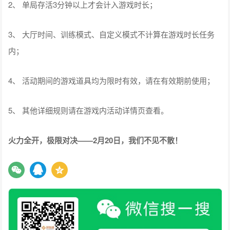
2、 单局存活3分钟以上才会计入游戏时长；
3、 大厅时间、训练模式、自定义模式不计算在游戏时长任务
内；
4、 活动期间的游戏道具均为限时有效，请在有效期前使用；
5、 其他详细规则请在游戏内活动详情页查看。
火力全开，极限对决——2月20日，我们不见不散！