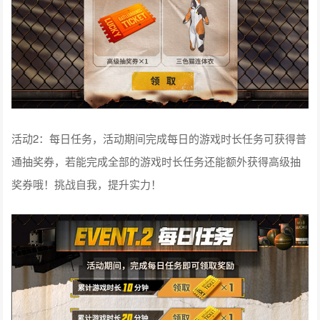
活动2：每日任务，活动期间完成每日的游戏时长任务可获得普
通抽奖券，若能完成全部的游戏时长任务还能额外获得高级抽
奖券哦！挑战自我，提升实力！