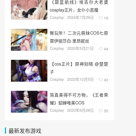
《碧蓝航线》埃吉尔大老婆
cosplay正片，女仆小恶魔
Cosplay
2024年7月29日
19
臀玩年！二次元萌妹COS七原
罪伊丽莎白·里昂妮丝
Cosplay
2020年5月21日
44
【cos正片】原神刻晴 @楚楚
子
Cosplay
2023年12月5日
43
简直美得不可方物，《王者荣
耀》貂蝉唯美COS
Cosplay
2020年6月28日
35
最新发布游戏