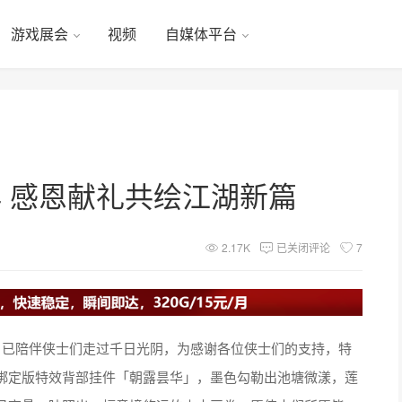
游戏展会
视频
自媒体平台
 感恩献礼共绘江湖新篇
2.17K
已关闭评论
7
》已陪伴侠士们走过千日光阴，为感谢各位侠士们的支持，特
绑定版特效背部挂件「朝露昙华」，墨色勾勒出池塘微漾，莲