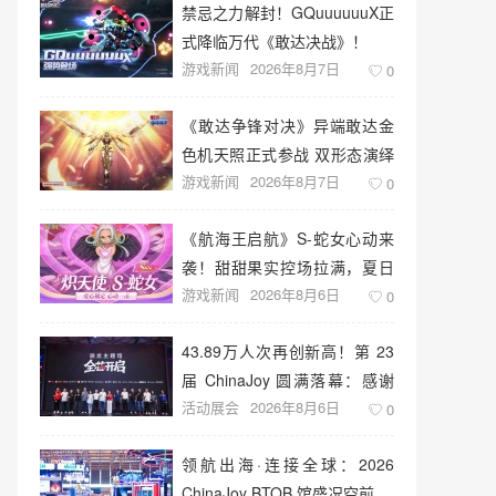
禁忌之力解封！GQuuuuuuX正
式降临万代《敢达决战》！
游戏新闻
2026年8月7日
0
《敢达争锋对决》异端敢达金
色机天照正式参战 双形态演绎
游戏新闻
2026年8月7日
空中战技
0
《航海王启航》S-蛇女心动来
袭！甜甜果实控场拉满，夏日
游戏新闻
2026年8月6日
盛宴开启
0
43.89万人次再创新高！第 23
届 ChinaJoy 圆满落幕：感谢
活动展会
2026年8月6日
有你，共赴这场“与 AI 同游”的
0
盛夏之约
领航出海·连接全球：2026
ChinaJoy BTOB 馆盛况空前