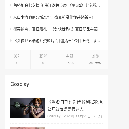
鹊桥相会七夕情 剑侠江湖共良辰 《剑网2》七夕版本今日浪漫开启！
从山水清韵到异域风华，盛夏新裳伴你共赴新章！
揽英纳宝，夏日赠礼！《剑侠世界3》夏日新品与福利上线！
《剑侠世界端游》资料片 “开疆拓土” 今日上线，战域领土开放，诚邀好友齐聚新服畅爽酣战
关注
粉丝
点赞
浏览
0
0
1.63K
30.75W
Cosplay
《幽游白书》新舞台剧定妆照
公开幻海婆婆很迷人
Cosplay
2020年11月23日
31