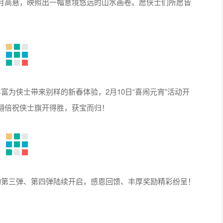
月高悬，映照出一幅意境悠远的山水画卷。愿侠士们所愿皆
富为侠士带来别样的新春体验，2月10日“喜闹元宵”活动开
翻倍祝侠士旗开得胜，获宝而归！
动第三弹、第四弹陆续开启，感恩回馈、丰厚奖励精彩纷呈！