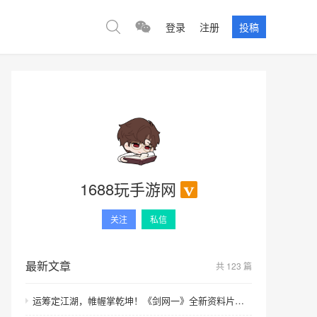
登录
注册
投稿
1688玩手游网
关注
私信
最新文章
共 123 篇
运筹定江湖，帷幄掌乾坤！《剑网一》全新资料片【运筹帷幄】今日上线！