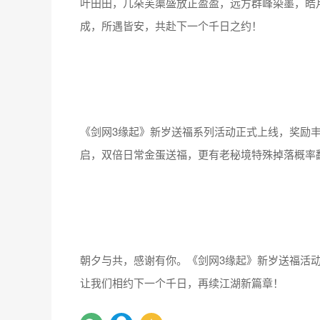
叶田田，几朵芙蕖盛放正盈盈，远方群峰染墨，皓
成，所遇皆安，共赴下一个千日之约！
《剑网3缘起》新岁送福系列活动正式上线，奖励丰
启，双倍日常金蛋送福，更有老秘境特殊掉落概率
朝夕与共，感谢有你。《剑网3缘起》新岁送福活
让我们相约下一个千日，再续江湖新篇章！