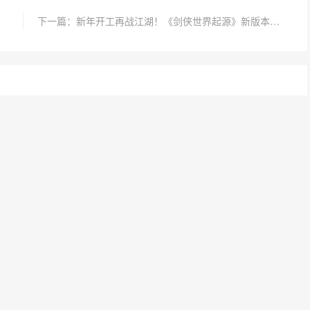
下一篇：新年开工再战江湖！《剑侠世界起源》新版本细节曝光