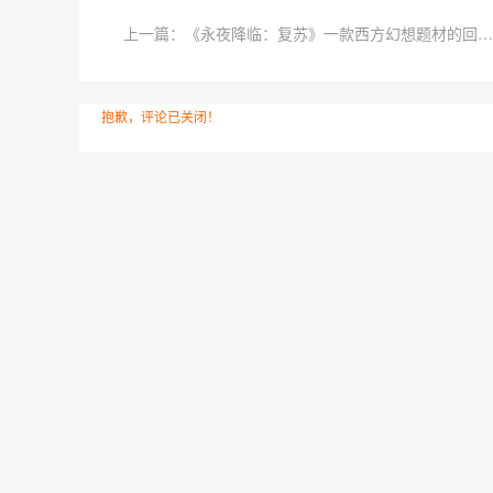
上一篇：《永夜降临：复苏》一款西方幻想题材的回合制放置卡牌RPG手游
抱歉，评论已关闭！