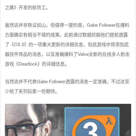
之路》开发的前员工。
虽然这并非铁证如山，但值得一提的是，Gabe Follower在爆料
方面确实有相当不错的成果。此前通过数据挖掘他们提前透露
了《CS 2》的一项重大更新的详细信息，包括游戏中将添加武
器挂件饰品的消息，以及准确爆料了Valve全新的在线多人射击
游戏《Deadlock》的详细信息。
当然这并不代表Gabe Follower透露的消息一定准确，不过这至
少给了系列玩家一份期待。