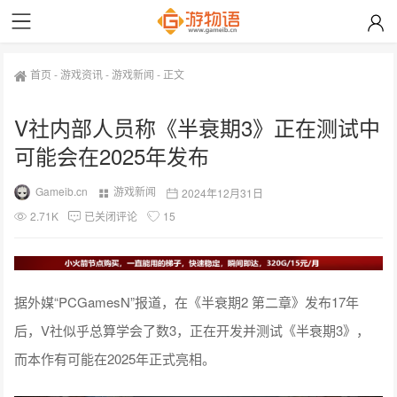
首页
-
游戏资讯
-
游戏新闻
-
正文
V社内部人员称《半衰期3》正在测试中
可能会在2025年发布
Gameib.cn
游戏新闻
2024年12月31日
2.71K
已关闭评论
15
据外媒“PCGamesN”报道，在《半衰期2 第二章》发布17年
后，V社似乎总算学会了数3，正在开发并测试《半衰期3》，
而本作有可能在2025年正式亮相。