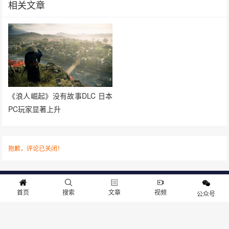
相关文章
《浪人崛起》没有故事DLC 日本
PC玩家显著上升
抱歉，评论已关闭！
关于我们
寻求报道
投稿须知
商务合作
版权申明
联系我们
首页
搜索
文章
视频
公众号
客服电话：13141170010 反馈建议：m@gameib.cn
Copyright © 2012-2025
游物语（北京）科技有限公司
.保留所有权利