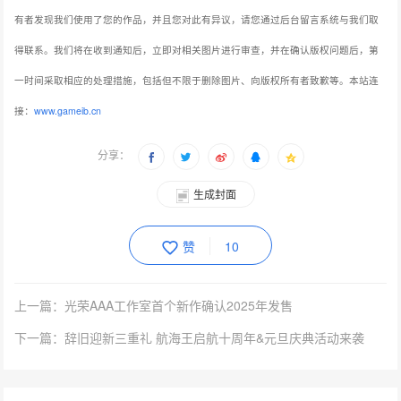
有者发现我们使用了您的作品，并且您对此有异议，请您通过后台留言系统与我们取
得联系。我们将在收到通知后，立即对相关图片进行审查，并在确认版权问题后，第
一时间采取相应的处理措施，包括但不限于删除图片、向版权所有者致歉等。本站连
接：
www.gameib.cn
分享：
生成封面
赞
10
上一篇：光荣AAA工作室首个新作确认2025年发售
下一篇：辞旧迎新三重礼 航海王启航十周年&元旦庆典活动来袭