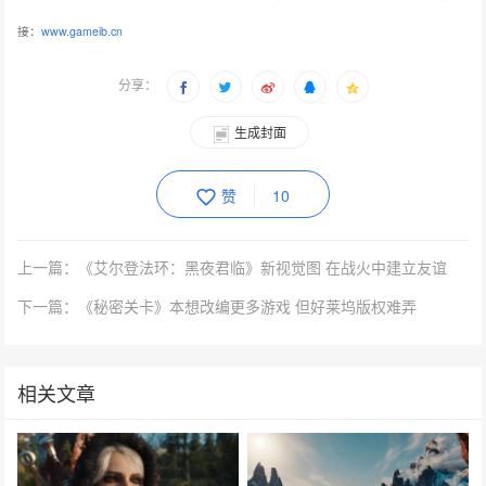
接：
www.gameib.cn
分享：
生成封面
赞
10
上一篇：《艾尔登法环：黑夜君临》新视觉图 在战火中建立友谊
下一篇：《秘密关卡》本想改编更多游戏 但好莱坞版权难弄
相关文章