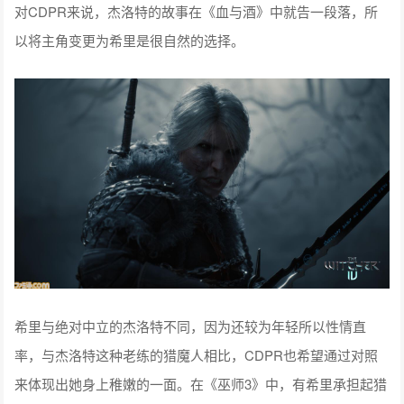
对CDPR来说，杰洛特的故事在《血与酒》中就告一段落，所
以将主角变更为希里是很自然的选择。
希里与绝对中立的杰洛特不同，因为还较为年轻所以性情直
率，与杰洛特这种老练的猎魔人相比，CDPR也希望通过对照
来体现出她身上稚嫩的一面。在《巫师3》中，有希里承担起猎