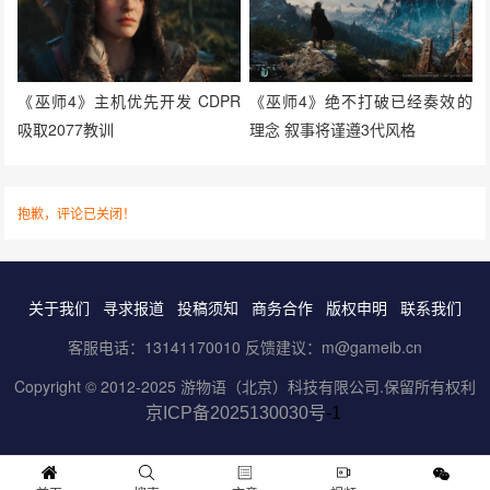
《巫师4》主机优先开发 CDPR
《巫师4》绝不打破已经奏效的
吸取2077教训
理念 叙事将谨遵3代风格
抱歉，评论已关闭！
关于我们
寻求报道
投稿须知
商务合作
版权申明
联系我们
客服电话：13141170010 反馈建议：m@gameib.cn
Copyright © 2012-2025
游物语（北京）科技有限公司
.保留所有权利
京ICP备2025130030号
-1