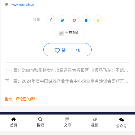
接：
www.gameib.cn
分享：
生成封面
赞
10
上一篇：Steam秋季特卖推出精选重大折扣区 《极品飞车：不羁》等游戏1折开售
下一篇：2024年度中国游戏产业年会中小企业商务洽谈会即将开启报名！
抱歉，评论已关闭！
关于我们
寻求报道
投稿须知
商务合作
版权申明
联系我们
首页
搜索
文章
视频
公众号