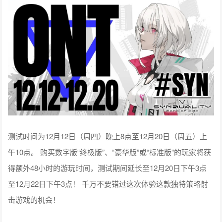
测试时间为12月12日（周四）晚上8点至12月20日（周五）上
午10点。 购买数字版“终极版”、“豪华版”或“标准版”的玩家将获
得额外48小时的游玩时间，测试期间延长至12月20日下午3点
至12月22日下午3点！ 千万不要错过这次体验这款独特策略射
击游戏的机会！