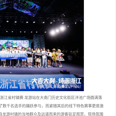
精英浙江省村镇赛·龙游站在大南门历史文化街区泮池广场圆满落
引了数千名选手的踊跃参与，而紧随其后的线下特色赛事更是激
自龙游村镇的当地群众及远道而来的游客驻足观赏，现场氛围