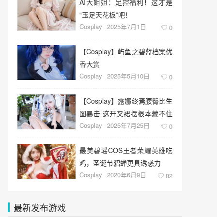
AI大姐姐：足控福利！这才是
“玉足天花板”吧！
Cosplay
2025年7月1日
0
【Cosplay】屿鱼之碧蓝档案优
香大赏
Cosplay
2025年5月10日
0
【Cosplay】露娜终焉腰臀比生
图暴击 这开叉裙摆根本藏不住
Cosplay
2025年7月25日
肉感美腿
0
最美碧瑶COS王者荣耀英雄吃
鸡，圣诞节貂蝉更具诱惑力
Cosplay
2020年6月9日
82
最新发布游戏