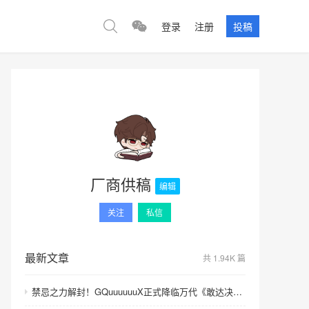
登录
注册
投稿
厂商供稿
编辑
关注
私信
最新文章
共 1.94K 篇
禁忌之力解封！GQuuuuuuX正式降临万代《敢达决战》！