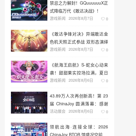
禁忌之力解封！GQuuuuuuX正
式降临万代《敢达决战》！
游戏新闻
2026年8月7日
0
《敢达争锋对决》异端敢达金
色机天照正式参战 双形态演绎
游戏新闻
2026年8月7日
空中战技
0
《航海王启航》S-蛇女心动来
袭！甜甜果实控场拉满，夏日
游戏新闻
2026年8月6日
盛宴开启
0
43.89万人次再创新高！第 23
届 ChinaJoy 圆满落幕：感谢
活动展会
2026年8月6日
有你，共赴这场“与 AI 同游”的
0
盛夏之约
领航出海·连接全球：2026
ChinaJoy BTOB 馆盛况空前