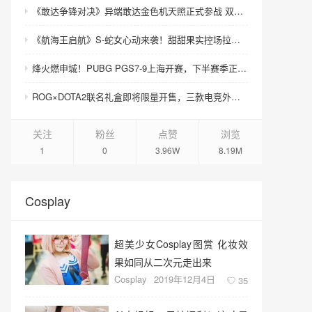
《敢达争锋对决》异端敢达金色机天照正式参战 双形态演绎空中战技
《航海王启航》S-蛇女心动来袭！甜甜果实控场拉满，夏日盛宴开启
烽火燃申城！PUBG PGS7-9上海开赛，下半赛季正式打响！
ROG×DOTA2联名礼盒即将限量开售，三款电竞外设致敬玩家青春记忆
关注
粉丝
点赞
浏览
1
0
3.96W
8.19M
Cosplay
超美少女Cosplay图赏 化妆效
果如同从二次元走出来
Cosplay
2019年12月4日
35