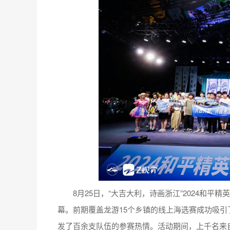
8月25日，“大吉大利，诗画浙江”2024和平
幕。前期覆盖龙游15个乡镇的线上海选赛成功吸
发了百余支队伍的参赛热情。活动期间，上千名来