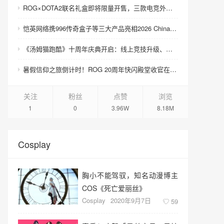
ROG×DOTA2联名礼盒即将限量开售，三款电竞外设致敬玩家青春记忆
恺英网络携996传奇盒子等三大产品亮相2026 ChinaJoy 沙巴克城、归心城池实景落地展馆
《汤姆猫跑酷》十周年庆典开启：线上竞技升级、上海主题快闪火热进行中
暑假信仰之旅倒计时！ROG 20周年快闪殿堂收官在即，尖货装备等你来战
关注
粉丝
点赞
浏览
1
0
3.96W
8.18M
Cosplay
胸小不能驾驭，知名动漫博主
COS《死亡爱丽丝》
Cosplay
2020年9月7日
59