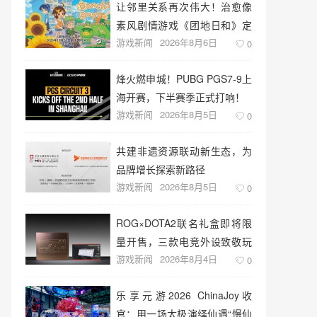
让邻里关系再次伟大！治愈像
素风剧情游戏《团地日和》定
游戏新闻
2026年8月6日
档10月30日发售
0
烽火燃申城！PUBG PGS7-9上
海开赛，下半赛季正式打响！
游戏新闻
2026年8月5日
0
共建非遗资源联动新生态，为
品牌增长探索新路径
游戏新闻
2026年8月5日
0
ROG×DOTA2联名礼盒即将限
量开售，三款电竞外设致敬玩
游戏新闻
2026年8月4日
家青春记忆
0
乐享元游2026 ChinaJoy收
官：用一场太极演绎仙遇“慢仙