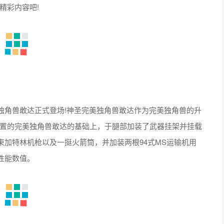
精彩内容吧!
独角兽敢达正式登场!神圣完美独角兽敢达作为完美独角兽的升
装置的完美独角兽敢达的基础上，于腿部加装了武器挂架并挂载
加特林机枪以及一挺火箭筒，并加装两根94式MS运输机用
性能数值。