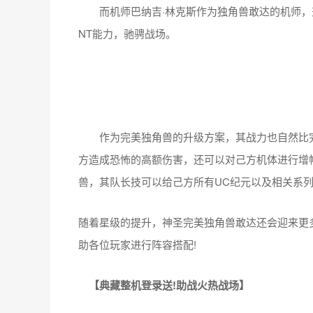
而机师巴纳吉·林克斯作为独角兽敢达的机师，
NT能力，驰骋战场。
作为完美独角兽的升级方案，其战力也自然比完
方造成恐怖的高额伤害，还可以对己方机体进行增
兽，其队长技可以给己方所有UC纪元以及相关系
随着星级的提升，神圣完美独角兽敢达还会迎来更
助各位玩家进行阵容搭配!
【典藏整机登录送!助战火热战场】