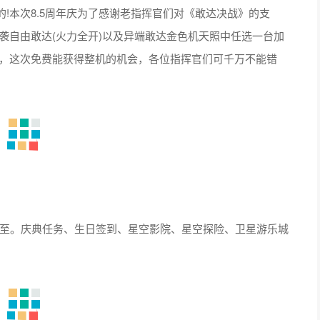
!本次8.5周年庆为了感谢老指挥官们对《敢达决战》的支
强袭自由敢达(火力全开)以及异端敢达金色机天照中任选一台加
线，这次免费能获得整机的机会，各位指挥官们可千万不能错
而至。庆典任务、生日签到、星空影院、星空探险、卫星游乐城