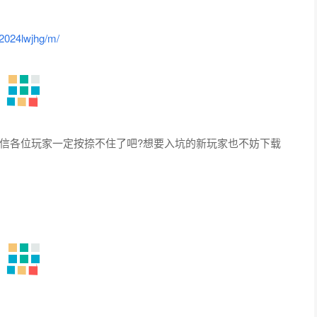
/2024lwjhg/m/
信各位玩家一定按捺不住了吧?想要入坑的新玩家也不妨下载