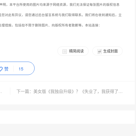
声明，本平台所使用的图片均来源于网络资源，我们无法保证每张图片的版权信息
且您对此有异议，请您通过后台留言系统与我们取得联系。我们将在收到通知后，立
处理措施，包括但不限于删除图片、向版权所有者致歉等。本站连接：
精简阅读
生成封面
赞
15
纪念，飞升自由敢达加入战场
下一篇：美女版《我独自升级》？《失业了，我获得了亿万游戏财产！》现已上线steam