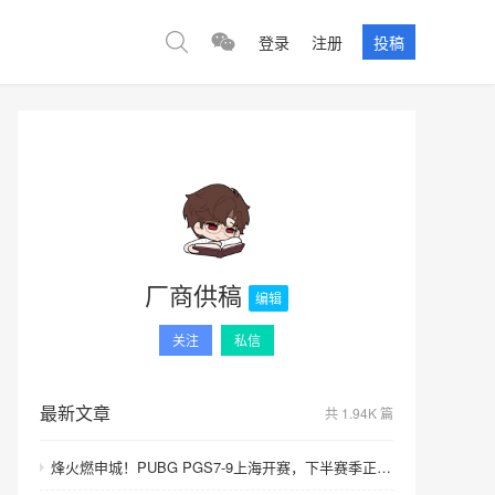
登录
注册
投稿
厂商供稿
编辑
关注
私信
最新文章
共 1.94K 篇
烽火燃申城！PUBG PGS7-9上海开赛，下半赛季正式打响！