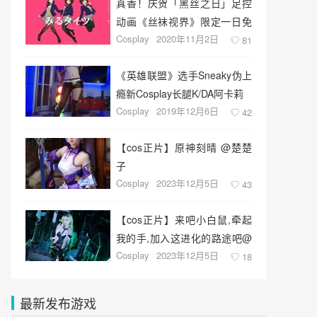
真香！庆贺「黑丝之日」足控
动画《丝袜视界》限定一日免
Cosplay
2020年11月2日
费放送支援繁中字幕
81
《英雄联盟》选手Sneaky伪上
瘾新Cosplay长腿K/DA阿卡莉
Cosplay
2019年12月6日
42
【cos正片】原神刻晴 @楚楚
子
Cosplay
2023年12月5日
43
【cos正片】来吧小白鼠,牵起
我的手,加入这进化的路途吧@
Cosplay
2023年12月5日
一大碗杏仁豆腐
18
最新发布游戏