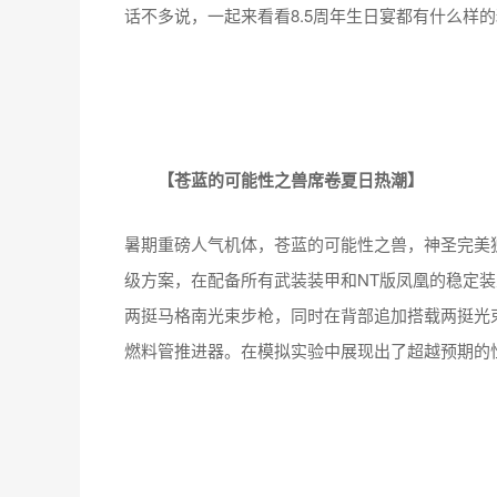
话不多说，一起来看看8.5周年生日宴都有什么样的
【苍蓝的可能性之兽席卷夏日热潮】
暑期重磅人气机体，苍蓝的可能性之兽，神圣完美
级方案，在配备所有武装装甲和NT版凤凰的稳定
两挺马格南光束步枪，同时在背部追加搭载两挺光束
燃料管推进器。在模拟实验中展现出了超越预期的