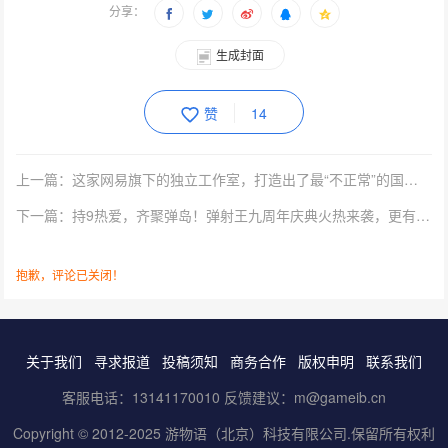
分享：
生成封面
赞
14
上一篇：这家网易旗下的独立工作室，打造出了最“不正常”的国产生存沙盒
下一篇：持9热爱，齐聚弹岛！弹射王九周年庆典火热来袭，更有超多周年福利等你来拿！
抱歉，评论已关闭！
关于我们
寻求报道
投稿须知
商务合作
版权申明
联系我们
客服电话：13141170010 反馈建议：m@gameib.cn
Copyright © 2012-2025
游物语（北京）科技有限公司
.保留所有权利