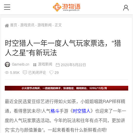
首页
-
游戏资讯
-
游戏新闻
-
正文
时空猎人一年一度人气玩家票选，“猎
人之星”有新玩法
Gameib.cn
游戏新闻
2020年5月22日
5.95K
已关闭评论
29
最近全民选爱豆综艺进行得如火如荼，小姐姐唱跳RAP样样精
通，看得意犹未尽!人气
格斗
手游《
时空猎人
》也迎来了一年一
度的人气玩家票选活动。今年的玩法和往年有点不同，更加讲
究“实力与颜值兼备”。一起来看看有什么新鲜看点吧!