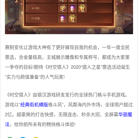
赛制变化让游戏大神有了更好展现自我的机会，一年一度全民
票选，含金量极高，主城展示雕像和专属称号，都成为大家第
一争夺的目标!期待《时空猎人》2020“猎人之星”票选活动诞生
“实力与颜值兼备”的人气玩家!
《时空猎人》由银汉游戏研发发行的全球热门格斗手机游戏。
游戏以“
经典
街机
横版
格斗风”，风靡海内外市场，全球用户超过
2亿。超豪爽的打击快感，无限连击、秒杀大招、全屏幕
华丽
魔
法
，给你前所未有的畅快格斗体验!