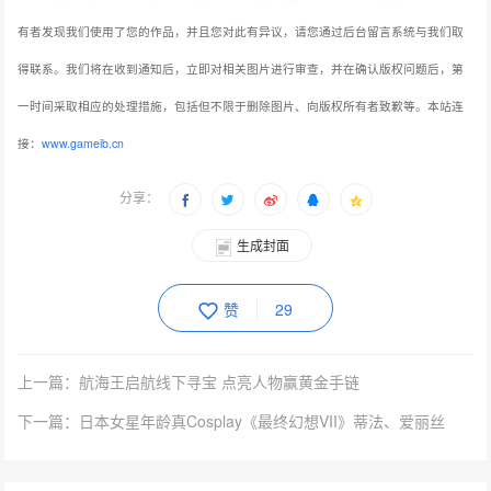
有者发现我们使用了您的作品，并且您对此有异议，请您通过后台留言系统与我们取
得联系。我们将在收到通知后，立即对相关图片进行审查，并在确认版权问题后，第
一时间采取相应的处理措施，包括但不限于删除图片、向版权所有者致歉等。本站连
接：
www.gameib.cn
分享：
生成封面
赞
29
上一篇：航海王启航线下寻宝 点亮人物赢黄金手链
下一篇：日本女星年龄真Cosplay《最终幻想VII》蒂法、爱丽丝