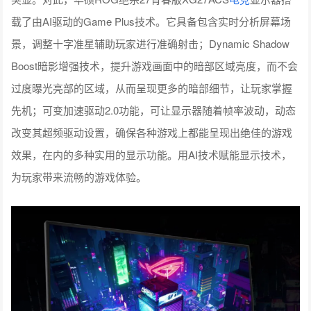
载了由AI驱动的Game Plus技术。它具备包含实时分析屏幕场
景，调整十字准星辅助玩家进行准确射击；Dynamic Shadow
Boost暗影增强技术，提升游戏画面中的暗部区域亮度，而不会
过度曝光亮部的区域，从而呈现更多的暗部细节，让玩家掌握
先机；可变加速驱动2.0功能，可让显示器随着帧率波动，动态
改变其超频驱动设置，确保各种游戏上都能呈现出绝佳的游戏
效果，在内的多种实用的显示功能。用AI技术赋能显示技术，
为玩家带来流畅的游戏体验。