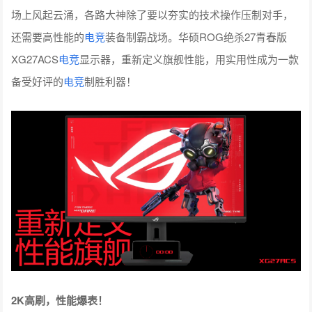
场上风起云涌，各路大神除了要以夯实的技术操作压制对手，
还需要高性能的
电竞
装备制霸战场。华硕ROG绝杀27青春版
XG27ACS
电竞
显示器，重新定义旗舰性能，用实用性成为一款
备受好评的
电竞
制胜利器！
2K高刷，性能爆表！