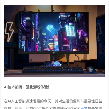
AI技术加持，强化游戏体验！
在AI人工智能迅速发展的今天，其对生活的便利与重要性日益
突显。对此，华硕ROG绝杀27青春版XG27ACS
电竞
显示器搭