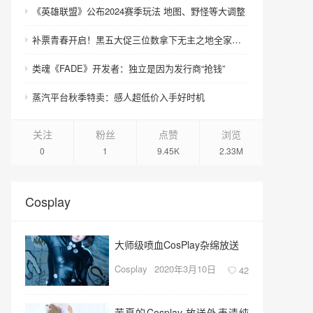
《英雄联盟》公布2024赛季玩法 地图、野怪等大调整
补票青春开启！黑五大促三位数拿下无主之地全家老小！
类魂《FADE》开发者：独立是因为发行商“抢钱”
蒸汽平台秋季特卖：感人超低价入手好时机
关注
粉丝
点赞
浏览
0
1
9.45K
2.33M
Cosplay
大师级喷血CosPlay杂绵放送
Cosplay
2020年3月10日
42
茉夏的Cosplay 放送外表清纯