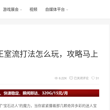
游戏展会
视频
自媒体平台
王室流打法怎么玩，攻略马上
6.22K
已关闭评论
31
了“宝石达人”的魔力，当你紧紧攥着那几颗奇异多彩的迷人宝