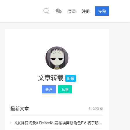
登录
注册
投稿
文章转载
编辑
关注
私信
最新文章
共 323 篇
《女神异闻录3 Reload》发布埃癸斯角色PV 将于明年发售