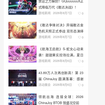
禁忌之力解封！GQuuuuuuX正
式降临万代《敢达决战》！
游戏新闻
2026年8月7日
0
《敢达争锋对决》异端敢达金
色机天照正式参战 双形态演绎
游戏新闻
2026年8月7日
空中战技
0
《航海王启航》S-蛇女心动来
袭！甜甜果实控场拉满，夏日
游戏新闻
2026年8月6日
盛宴开启
0
43.89万人次再创新高！第 23
届 ChinaJoy 圆满落幕：感谢
活动展会
2026年8月6日
有你，共赴这场“与 AI 同游”的
0
盛夏之约
领航出海·连接全球：2026
ChinaJoy BTOB 馆盛况空前