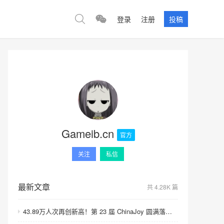
登录
注册
投稿
Gameib.cn
官方
关注
私信
最新文章
共 4.28K 篇
43.89万人次再创新高！第 23 届 ChinaJoy 圆满落幕：感谢有你，共赴这场“与 AI 同游”的盛夏之约