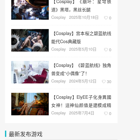
【Cosplay】《崩坏：星穹铁
道》黑塔，黑丝长腿
Cosplay
2025年10月18日
0
【Cosplay】宫本桜之碧蓝航线
能代Cos典藏版
Cosplay
2025年5月10日
0
【Cosplay】《​碧蓝航线》独角
兽变成“小偶像”了！
Cosplay
2024年5月12日
30
【Cosplay】ElyEE子化身異國
女神！這神仙颜值是建模成精
Cosplay
2025年7月4日
了？！
0
最新发布游戏