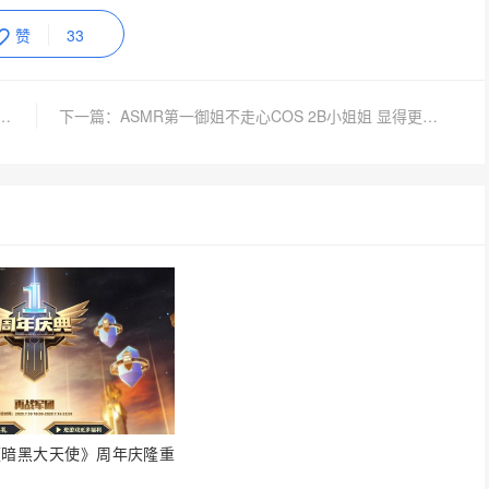
赞
33
展会将如期举办—2020年ChinaJoy召开首次新闻发布会
下一篇：ASMR第一御姐不走心COS 2B小姐姐 显得更加性感 魅惑！
7《暗黑大天使》周年庆隆重