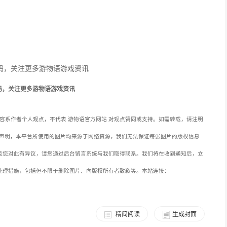
码，关注更多游物语游戏资讯
容系作者个人观点，不代表 游物语官方网站 对观点赞同或支持。如需转载，请注明
声明，本平台所使用的图片均来源于网络资源，我们无法保证每张图片的版权信息
且您对此有异议，请您通过后台留言系统与我们取得联系。我们将在收到通知后，立
处理措施，包括但不限于删除图片、向版权所有者致歉等。本站连接：
精简阅读
生成封面