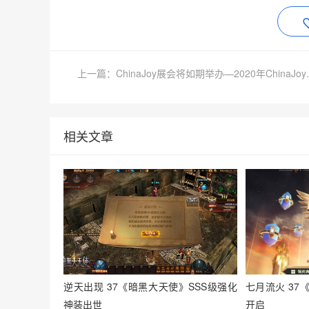
上一篇：ChinaJoy
相关文章
逆天出现 37《暗黑大天使》SSS级强化
七月流火 3
神装出世
开启