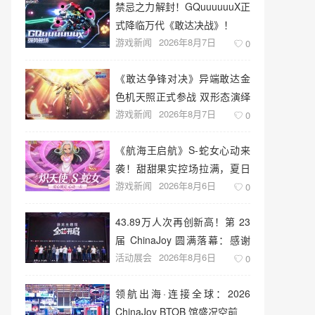
禁忌之力解封！GQuuuuuuX正
式降临万代《敢达决战》！
游戏新闻
2026年8月7日
0
《敢达争锋对决》异端敢达金
色机天照正式参战 双形态演绎
游戏新闻
2026年8月7日
空中战技
0
《航海王启航》S-蛇女心动来
袭！甜甜果实控场拉满，夏日
游戏新闻
2026年8月6日
盛宴开启
0
43.89万人次再创新高！第 23
届 ChinaJoy 圆满落幕：感谢
活动展会
2026年8月6日
有你，共赴这场“与 AI 同游”的
0
盛夏之约
领航出海·连接全球：2026
ChinaJoy BTOB 馆盛况空前