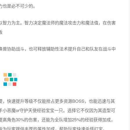
力也是必不可少的。
以智力为主。智力决定魔法师的魔法攻击力和魔法值，在伤害
板
唤兽协助战斗，也可释放辅助性法术提升自己和队友在战斗中
要，快速提升等级不仅能抢占更多资源BOSS，也能迅速与其
手小恶魔or守护天使经验宝宝一只。选择它不仅因为其造型可
高角色30%的伤害，还能为全队增加25%的经验获得加成，
能为玩家提供丰厚的属性加成，帮助玩家快速杀怪打宝。