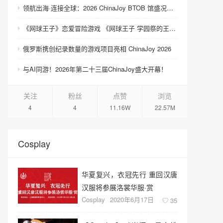
领航出海·连接全球：2026 ChinaJoy BTOB 馆盛况空前
《网球王子》恋爱冒险游戏 《网球王子 学园祭的王子们 ♡-40 and more…》与《网球王子 心跳求生 Tie break ♡game》发售
俄罗斯携创纪录数量的游戏项目亮相 ChinaJoy 2026
与AI同游！2026年第二十三届ChinaJoy盛大开幕！
关注
粉丝
点赞
浏览
4
4
11.16W
22.57M
Cosplay
华夏复兴，衣冠先行 重回汉唐
汉服将参展洛裳华服·赏
Cosplay
2020年6月17日
35