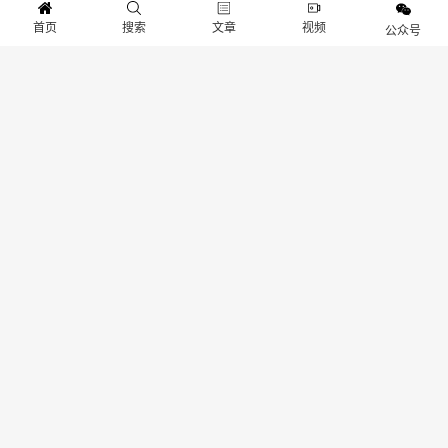
网络资源，我们无法保证每张图片的版权信息都能得到核实。如果图片的版权所有者
首页
搜索
文章
视频
公众号
发现我们使用了您的作品，并且您对此有异议，请您通过后台留言系统与我们取得联
系。我们将在收到通知后，立即对相关图片进行审查，并在确认版权问题后，第一时
间采取相应的处理措施，包括但不限于删除图片、向版权所有者致歉等。本站连接：
www.gameib.cn
分享：
生成封面
赞
20
上一篇：《消逝的光芒2》 x 《荣耀战魂》联动开启 击败三大派系战士赢取丰厚好礼
下一篇：Epic开启黑五特卖：超106元便可享受6.7折优惠