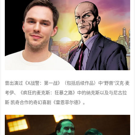
曾出演过《X战警：第一战》（包括后续作品）中“野兽”汉克·麦
考伊、《疯狂的麦克斯：狂暴之路》中的纳克斯以及与尼古拉
斯·凯奇合作的奇幻喜剧《雷恩菲尔德》。