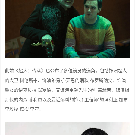
此前《超人：传承》也公布了多位演员的选角，包括饰演超人
的大卫·科伦斯韦、饰演路易斯·莱恩的瑞秋·布罗斯纳安、饰演
鹰女的伊莎贝拉·默塞德、艾饰演卓越先生的迪·盖瑟吉、饰演绿
灯侠的内森·菲利恩以及最近爆料的饰演“工程师”的玛利亚·加布
里埃拉·德·法里亚。