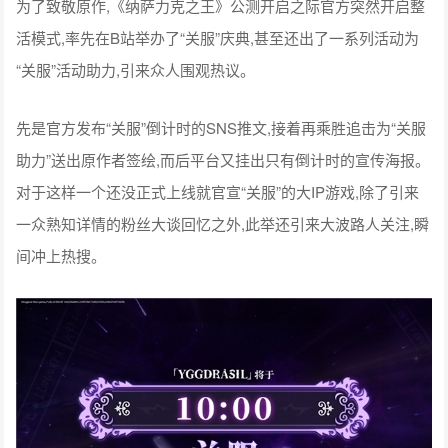
为了致敬原作,《纳萨力克之王》公测开启之际官方突然开启整
活模式,率先在B站举办了“关服”庆典,甚至还出了一系列活动为
“关服”活动助力,引来众人围观热议。
先是官方发布“关服”倒计时的SNS推文,接着再乘胜追击为“关服
助力”送出原作者签绘,而后平台又挂出只有倒计时的宣传海报。
对于这样一个还没正式上线就官宣“关服”的大IP游戏,除了引来
一众熟知详情的粉丝大谈回忆之外,此举还引来大波路人关注,瞬
间冲上热搜。