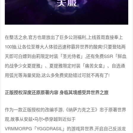
在整活之余,官方也是放出了巨多公测福利,上线首周直接奉上
100抽,让各位至尊大人体验迅速称霸异世界的酸爽!只要登陆两
天即可白嫖到由莉限定时装「圣光侍者」,还有免费SSR「鲜血
的战争少女夏提雅」、夏提雅限定时装「痛苦女皇」、自选通
用弧光等海量奖励,这么多免费奖励错过可就不再有了!
正版授权深度还原原著内容 身临其境感受异世界之旅
作为一款正版授权的改编手游,《纳萨力克之王》忠于原著世界
观,故事从安兹•乌尔•恭穿越到近似于
VRMMORPG「YGGDRASIL」的游戏异世界,开启自己反派龙