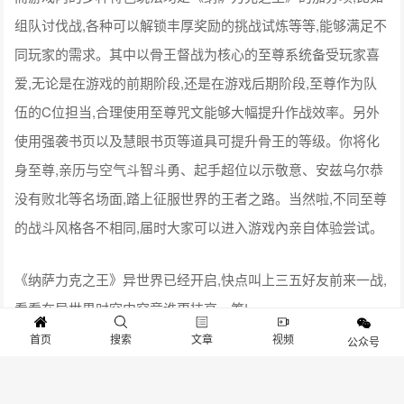
组队讨伐战,各种可以解锁丰厚奖励的挑战试炼等等,能够满足不
同玩家的需求。其中以骨王督战为核心的至尊系统备受玩家喜
爱,无论是在游戏的前期阶段,还是在游戏后期阶段,至尊作为队
伍的C位担当,合理使用至尊咒文能够大幅提升作战效率。另外
使用强袭书页以及慧眼书页等道具可提升骨王的等级。你将化
身至尊,亲历与空气斗智斗勇、起手超位以示敬意、安兹乌尔恭
没有败北等名场面,踏上征服世界的王者之路。当然啦,不同至尊
的战斗风格各不相同,届时大家可以进入游戏內亲自体验尝试。
《纳萨力克之王》异世界已经开启,快点叫上三五好友前来一战,
看看在异世界时空中究竟谁更技高一筹!
首页
搜索
文章
视频
公众号