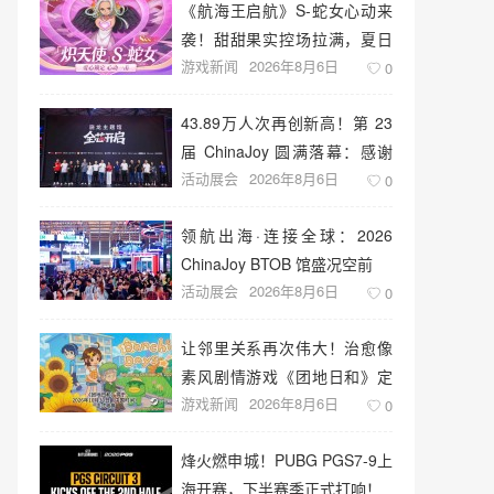
《航海王启航》S-蛇女心动来
袭！甜甜果实控场拉满，夏日
游戏新闻
2026年8月6日
盛宴开启
0
43.89万人次再创新高！第 23
届 ChinaJoy 圆满落幕：感谢
活动展会
2026年8月6日
有你，共赴这场“与 AI 同游”的
0
盛夏之约
领航出海·连接全球：2026
ChinaJoy BTOB 馆盛况空前
活动展会
2026年8月6日
0
让邻里关系再次伟大！治愈像
素风剧情游戏《团地日和》定
游戏新闻
2026年8月6日
档10月30日发售
0
烽火燃申城！PUBG PGS7-9上
海开赛，下半赛季正式打响！