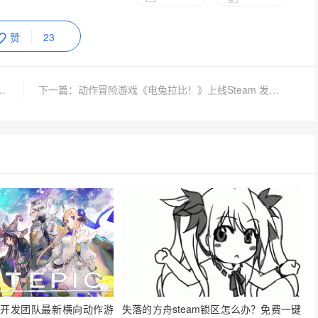
赞
23
联合CRI TechSummit带给开发者3天优质行业干货分
下一篇：动作冒险游戏《电兔拉比！》上线Steam 发售日待定
ARS开发团队最新横向动作游
失落的方舟steam锁区怎么办？免费一键