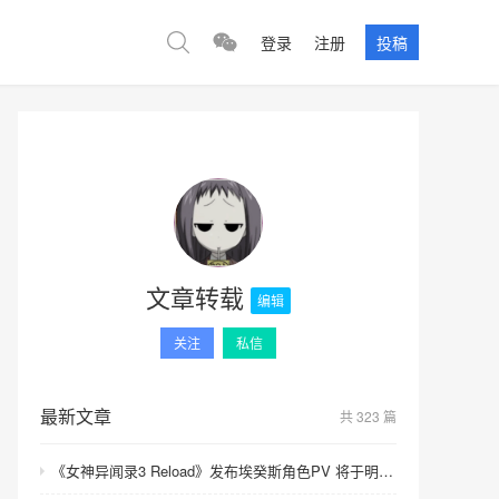
登录
注册
投稿
文章转载
编辑
关注
私信
最新文章
共 323 篇
《女神异闻录3 Reload》发布埃癸斯角色PV 将于明年发售