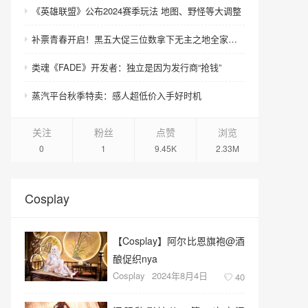
《英雄联盟》公布2024赛季玩法 地图、野怪等大调整
补票青春开启！黑五大促三位数拿下无主之地全家老小！
类魂《FADE》开发者：独立是因为发行商“抢钱”
蒸汽平台秋季特卖：感人超低价入手好时机
关注
粉丝
点赞
浏览
0
1
9.45K
2.33M
Cosplay
【Cosplay】阿尔比恩旗袍@酒
酿促织nya
Cosplay
2024年8月4日
40