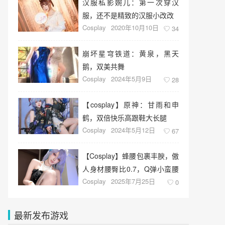
汉服私影婉儿：第一次穿汉
服，还不是精致的汉服小改改
Cosplay
2020年10月10日
34
崩坏星穹铁道：黄泉，黑天
鹅，双美共舞
Cosplay
2024年5月9日
28
【cosplay】原神：甘雨和申
鹤，双倍快乐高跟鞋大长腿
Cosplay
2024年5月12日
67
【Cosplay】蜂腰包裹丰腴，傲
人身材腰臀比0.7，Q弹小蛮腰
Cosplay
2025年7月25日
心动了！
0
最新发布游戏