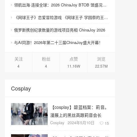
领航出海·连接全球：2026 ChinaJoy BTOB 馆盛况空前
《网球王子》恋爱冒险游戏 《网球王子 学园祭的王子们 ♡-40 and more…》与《网球王子 心跳求生 Tie break ♡game》发售
俄罗斯携创纪录数量的游戏项目亮相 ChinaJoy 2026
与AI同游！2026年第二十三届ChinaJoy盛大开幕！
关注
粉丝
点赞
浏览
4
4
11.16W
22.57M
Cosplay
【cosplay】碧蓝档案：莉音。
漫展上的黑丝高跟莉音会长
Cosplay
2024年5月10日
15