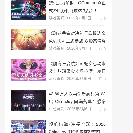
禁忌之力解封！GQuuuuuuX正
式降临万代《敢达决战》！
游戏新闻
2026年8月7日
0
《敢达争锋对决》异端敢达金
色机天照正式参战 双形态演绎
游戏新闻
2026年8月7日
空中战技
0
《航海王启航》S-蛇女心动来
袭！甜甜果实控场拉满，夏日
游戏新闻
2026年8月6日
盛宴开启
0
43.89万人次再创新高！第 23
届 ChinaJoy 圆满落幕：感谢
活动展会
2026年8月6日
有你，共赴这场“与 AI 同游”的
0
盛夏之约
领航出海·连接全球：2026
ChinaJoy BTOB 馆盛况空前