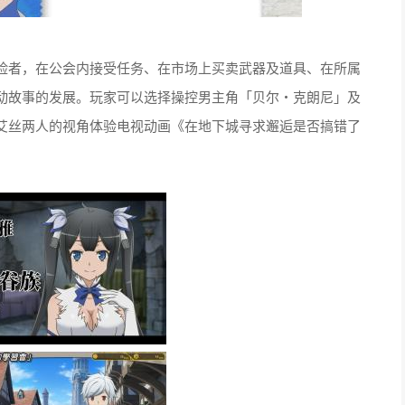
险者，在公会内接受任务、在市场上买卖武器及道具、在所属
动故事的发展。玩家可以选择操控男主角「贝尔・克朗尼」及
艾丝两人的视角体验电视动画《在地下城寻求邂逅是否搞错了