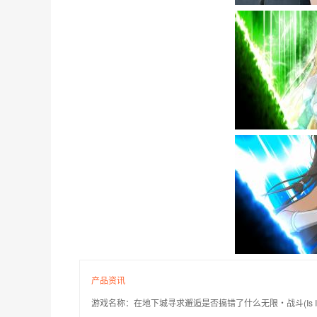
产品资讯
游戏名称：在地下城寻求邂逅是否搞错了什么无限・战斗(Is It Wrong to 