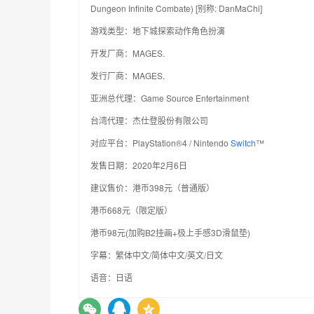
Dungeon Infinite Combate) [别称: DanMaChi]
游戏类型：地下城探索动作角色扮演
开发厂商：MAGES.
发行厂商：MAGES.
亚洲总代理：Game Source Entertainment
台湾代理：杰仕登股份有限公司
对应平台：PlayStation®4 / Nintendo
Switch
™
发售日期：2020年2月6日
建议售价：港币398元（普通版）
港币668元（限定版）
港币98元(加购B2挂画+极上手感3D滑鼠垫)
字幕：繁体中文/简体中文/英文/日文
语音：日语