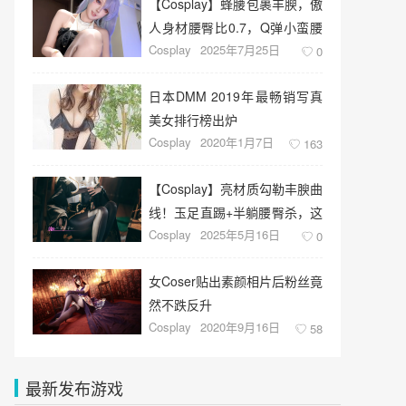
【Cosplay】蜂腰包裹丰腴，傲
人身材腰臀比0.7，Q弹小蛮腰
Cosplay
2025年7月25日
心动了！
0
日本DMM 2019年最畅销写真
美女排行榜出炉
Cosplay
2020年1月7日
163
【Cosplay】亮材质勾勒丰腴曲
线！玉足直踢+半躺腰臀杀，这
Cosplay
2025年5月16日
波视觉暴击我跪了
0
女Coser贴出素颜相片后粉丝竟
然不跌反升
Cosplay
2020年9月16日
58
最新发布游戏