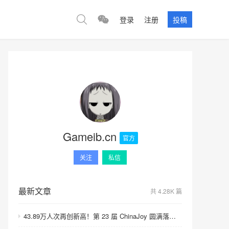
登录
注册
投稿
Gameib.cn
官方
关注
私信
最新文章
共 4.28K 篇
43.89万人次再创新高！第 23 届 ChinaJoy 圆满落幕：感谢有你，共赴这场“与 AI 同游”的盛夏之约