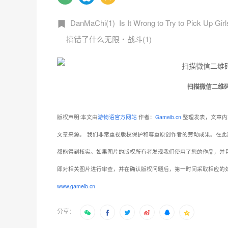
DanMaChi(1)
Is It Wrong to Try to Pick Up Gi
搞错了什么无限・战斗(1)
扫描微信二维
版权声明:本文由
游物语官方网站
作者：
Gameib.cn
整理发表，文章内
文章来源。
我们非常重视版权保护和尊重原创作者的劳动成果。在此
都能得到核实。如果图片的版权所有者发现我们使用了您的作品，并
即对相关图片进行审查，并在确认版权问题后，第一时间采取相应的
www.gameib.cn
分享：