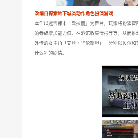
改编自探索地下城类动作角色扮演游戏
本作以迷宫都市「欧拉丽」为舞台，玩家将扮演冒
的眷族增加能力值、在酒馆收集情报等等，从而推
外传的女主角「艾丝・华伦斯坦」，分别以贝尔和
什么》的剧情。