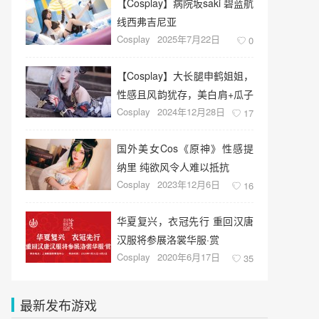
【Cosplay】病院坂saki 碧蓝航
线西弗吉尼亚
Cosplay
2025年7月22日
0
【Cosplay】大长腿申鹤姐姐，
性感且风韵犹存，美白肩+瓜子
Cosplay
2024年12月28日
脸，侧脸YYDS
17
国外美女Cos《原神》性感提
纳里 纯欲风令人难以抵抗
Cosplay
2023年12月6日
16
华夏复兴，衣冠先行 重回汉唐
汉服将参展洛裳华服·赏
Cosplay
2020年6月17日
35
最新发布游戏