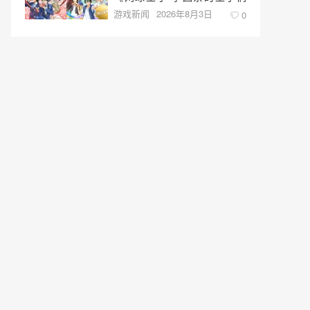
游戏新闻
2026年8月3日
♡-40 and more…》与《网球
0
王子 心跳求生 Tie break
♡game》发售