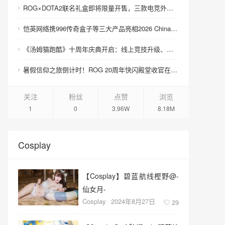
ROG×DOTA2联名礼盒即将限量开售，三款电竞外设致敬玩家青春记忆
恺英网络携996传奇盒子等三大产品亮相2026 ChinaJoy 沙巴克城、归心城池实景落地展馆
《汤姆猫跑酷》十周年庆典开启：线上竞技升级、上海主题快闪火热进行中
暑假信仰之旅倒计时！ROG 20周年快闪殿堂收官在即，尖货装备等你来战
关注
粉丝
点赞
浏览
1
0
3.96W
8.18M
Cosplay
【Cosplay】碧蓝航线樫野@-
仙女月-
Cosplay
2024年8月27日
29