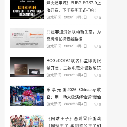
烽火燃申城！PUBG PGS7-9上
海开赛，下半赛季正式打响！
游戏新闻
2026年8月5日
0
共建非遗资源联动新生态，为
品牌增长探索新路径
游戏新闻
2026年8月5日
0
ROG×DOTA2联名礼盒即将限
量开售，三款电竞外设致敬玩
游戏新闻
2026年8月4日
家青春记忆
0
乐享元游2026 ChinaJoy收
官：用一场太极演绎仙遇“慢仙
游戏新闻
2026年8月4日
侠”
0
《网球王子》恋爱冒险游戏
《网球王子 学园祭的王子们