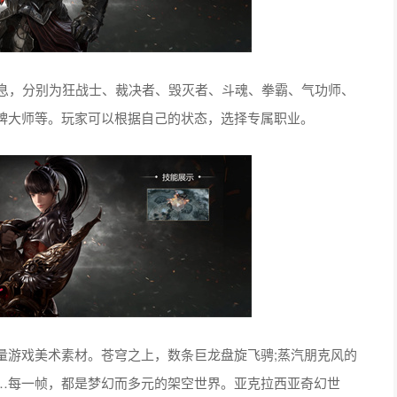
信息，分别为狂战士、裁决者、毁灭者、斗魂、拳霸、气功师、
牌大师等。玩家可以根据自己的状态，选择专属职业。
量游戏美术素材。苍穹之上，数条巨龙盘旋飞骋;蒸汽朋克风的
…每一帧，都是梦幻而多元的架空世界。亚克拉西亚奇幻世