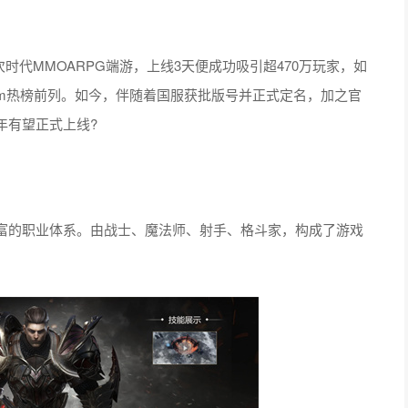
理的次时代MMOARPG端游，上线3天便成功吸引超470万玩家，如
am热榜前列。如今，伴随着国服获批版号并正式定名，加之官
年有望正式上线?
富的职业体系。由战士、魔法师、射手、格斗家，构成了游戏