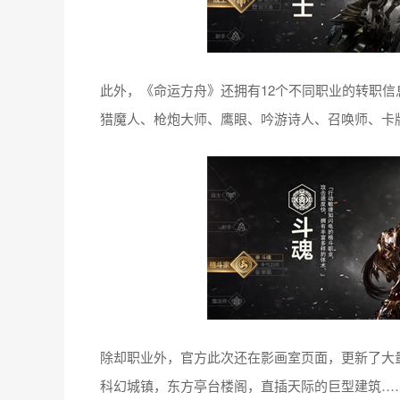
此外，《命运方舟》还拥有12个不同职业的转职
猎魔人、枪炮大师、鹰眼、吟游诗人、召唤师、卡
除却职业外，官方此次还在影画室页面，更新了大
科幻城镇，东方亭台楼阁，直插天际的巨型建筑…