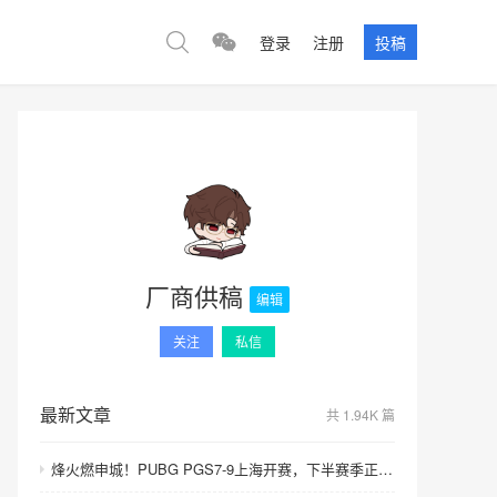
登录
注册
投稿
厂商供稿
编辑
关注
私信
最新文章
共 1.94K 篇
烽火燃申城！PUBG PGS7-9上海开赛，下半赛季正式打响！