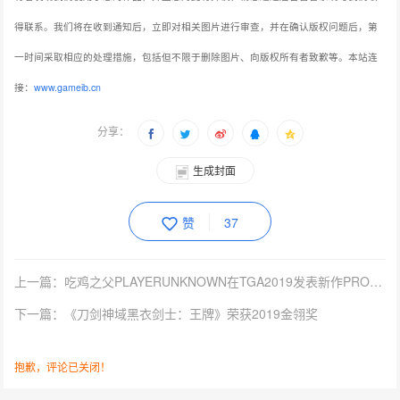
得联系。我们将在收到通知后，立即对相关图片进行审查，并在确认版权问题后，第
一时间采取相应的处理措施，包括但不限于删除图片、向版权所有者致歉等。本站连
接：
www.gameib.cn
分享：
生成封面
赞
37
上一篇：吃鸡之父PLAYERUNKNOWN在TGA2019发表新作PROLOGUE
下一篇：《刀剑神域黑衣剑士：王牌》荣获2019金翎奖
抱歉，评论已关闭！