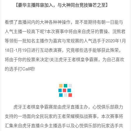
【豪华主播阵容加入，与大神同台竞技锋芒之至】
看惯了直播间内的大神各种神操作，是不是期待有朝一日能与
人气主播一较高下呢?本次赛事中将由来自虎牙的曹操、浣熊君
等领衔一批知名主播作为嘉宾与常规赛的人气选手于2020年1月
18日-1月19日进行互动表演赛，究竟哪些选手能够获此殊荣，
将由于你的投票来决定!关注虎牙王者棋皇争霸赛，为自己喜欢
的选手打Call吧!
虎牙王者棋皇争霸赛是由虎牙直播主办，心悦俱乐部鼎力
支持的一场面向全民玩家的王者荣耀模拟战赛事，本次赛事将
汇集来自虎牙直播众多主播选手以及心悦俱乐部的玩家选手共