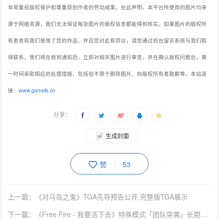
非常重视版权保护和尊重原创作者的劳动成果。在此声明，本平台所使用的图片均来
源于网络资源，我们无法保证每张图片的版权信息都能得到核实。如果图片的版权所
有者发现我们使用了您的作品，并且您对此有异议，请您通过后台留言系统与我们取
得联系。我们将在收到通知后，立即对相关图片进行审查，并在确认版权问题后，第
一时间采取相应的处理措施，包括但不限于删除图片、向版权所有者致歉等。本站连
接：
www.gameib.cn
分享：
生成封面
赞
53
上一篇：《对马岛之鬼》TGA先导预告公开 完整版TGA展示
下一篇：《Free Fire - 我要活下去》特殊模式「团队突袭」长期开放全新角色「塔拉」加入战场