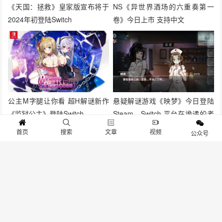
《天国：拯救》皇家版宣布将于
NS《异世界酒场的六重奏第一
2024年初登陆Switch
卷》今日上市 支持中文
公主M字腿让你看 超H解谜新作
悬疑解谜游戏《映梦》今日登陆
《监狱公主》登陆Switch
Steam、Switch 平台在诡谲的老
旧医院中解开真相
首页
搜索
文章
视频
公众号
抱歉，评论已关闭！
关于我们
寻求报道
投稿须知
商务合作
版权申明
联系我们