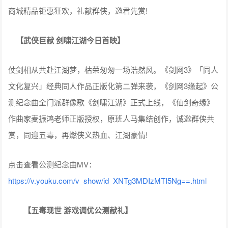
商城精品钜惠狂欢，礼献群侠，邀君先赏!
【武侠巨献 剑啸江湖今日首映】
仗剑相从共赴江湖梦，枯荣匆匆一场浩然风。《剑网3》「同人
文化复兴」经典同人作品正版化第二弹来袭，《剑网3缘起》公
测纪念曲全门派群像歌《剑啸江湖》正式上线，《仙剑奇缘》
作曲家麦振鸿老师正版授权，原班人马集结创作，诚邀群侠共
赏，同迎五毒，再燃侠义热血、江湖豪情!
点击查看公测纪念曲MV：
https://v.youku.com/v_show/id_XNTg3MDIzMTI5Ng==.html
【五毒现世 游戏调优公测献礼】