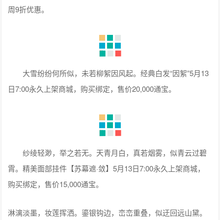
周9折优惠。
大雪纷纷何所似，未若柳絮因风起。经典白发“因絮”5月13
日7:00永久上架商城，购买绑定，售价20,000通宝。
纱绫轻渺，举之若无。天青月白，真若烟雾，似青云过碧
霄。精美面部挂件【苏幕遮·敛】5月13日7:00永久上架商城，
购买绑定，售价15,000通宝。
淋漓淡墨，妆莲挥洒。鎏银钩边，峦峦重叠，似迂回远山黛。