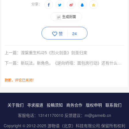
分享：
生成封面
赞
24
上一篇：涅槃重生KU25《烈火剑圣》剑圣归来
下一篇：新玩法，新角色，《逆向坍塌：面包房行动》还有什么新内容？
抱歉，评论已关闭！
关于我们
寻求报道
投稿须知
商务合作
版权申明
联系我们
客服电话：13141170010 反馈建议：m@gameib.cn
Copyright © 2012-2025
游物语（北京）科技有限公司
.保留所有权利