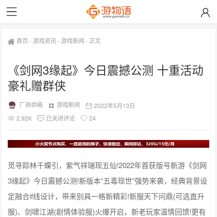
首页
-
游戏资讯
-
游戏新闻
-
正文
《剑网3缘起》今日震撼公测 十重活动
豪礼赠群侠
厂商供稿
游戏新闻
2022年5月13日
2.92K
已关闭评论
24
觅寻踪林千蝶引，紫气祥瑞现五仙!2022年首获版号新游《剑网
3缘起》今日震撼公测!新版本“五毒现世”强势来袭，经典背景设
定融合if线设计，带来别具一格新精彩!新服天下问鼎(可选直升
服)、剑啸江湖(剧情体验服)火爆开启，新老玩家温情回馈!更有