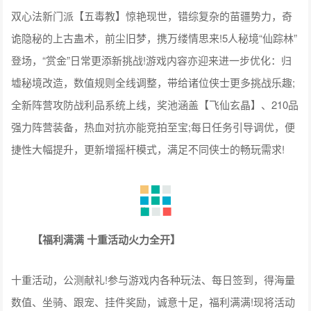
双心法新门派【五毒教】惊艳现世，错综复杂的苗疆势力，奇
诡隐秘的上古蛊术，前尘旧梦，携万缕情思来!5人秘境“仙踪林”
登场，“赏金”日常更添新挑战!游戏内容亦迎来进一步优化：归
墟秘境改造，数值规则全线调整，带给诸位侠士更多挑战乐趣;
全新阵营攻防战利品系统上线，奖池涵盖【飞仙玄晶】、210品
强力阵营装备，热血对抗亦能竞拍至宝;每日任务引导调优，便
捷性大幅提升，更新增摇杆模式，满足不同侠士的畅玩需求!
【福利满满 十重活动火力全开】
十重活动，公测献礼!参与游戏内各种玩法、每日签到，得海量
数值、坐骑、跟宠、挂件奖励，诚意十足，福利满满!现将活动