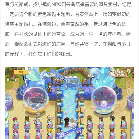
束与灵犀戒，找小镇的NPC们筹备结婚需要的道具素材，记得
一定要选全新的紫色邂逅主题哟，为泰然奉上一场如梦似幻的
海底主题婚礼。在海滩边，牵着泰然的手，走过海蓝色的长
廊，在村长的见证下向她宣誓，成为她一生一世的守护者。婚
后，泰然会正式搬进你的庄园，与你共寝一室，在朝阳与落日
的光辉下，打造属于你们的庄园。