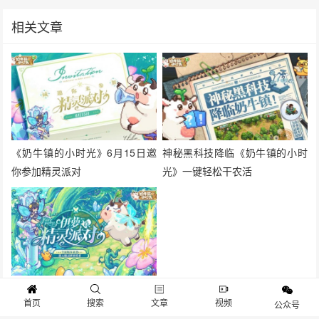
相关文章
《奶牛镇的小时光》6月15日邀
神秘黑科技降临《奶牛镇的小时
你参加精灵派对
光》一键轻松干农活
《奶牛镇的小时光》伊萝的精灵
首页
搜索
文章
视频
公众号
派对今日开启啦！