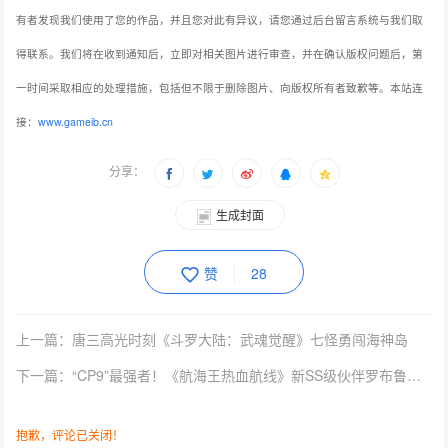
有者发现我们使用了您的作品，并且您对此有异议，请您通过后台留言系统与我们取
得联系。我们将在收到通知后，立即对相关图片进行审查，并在确认版权问题后，第
一时间采取相应的处理措施，包括但不限于删除图片、向版权所有者致歉等。本站连
接：
www.gameib.cn
分享：
生成封面
赞
28
上一篇：唐三高光时刻《斗罗大陆：武魂觉醒》七怪勇闯海神岛
下一篇：“CP9”最强者！《航海王热血航线》新SS级伙伴罗布鲁兹狂野来袭
抱歉，评论已关闭！