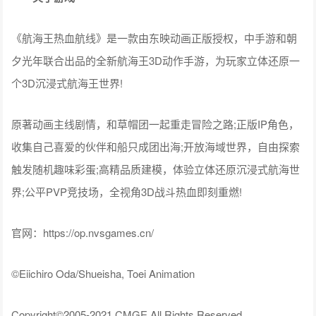
《航海王热血航线》是一款由东映动画正版授权，中手游和朝
夕光年联合出品的全新航海王3D动作手游，为玩家立体还原一
个3D沉浸式航海王世界!
原著动画主线剧情，和草帽团一起重走冒险之路;正版IP角色，
收集自己喜爱的伙伴和船只成团出海;开放海域世界，自由探索
触发随机趣味彩蛋;高精品质建模，体验立体还原沉浸式航海世
界;公平PVP竞技场，全视角3D战斗热血即刻重燃!
官网：https://op.nvsgames.cn/
©Eiichiro Oda/Shueisha, Toei Animation
Copyright©2005-2021 CMGE All Rights Reserved